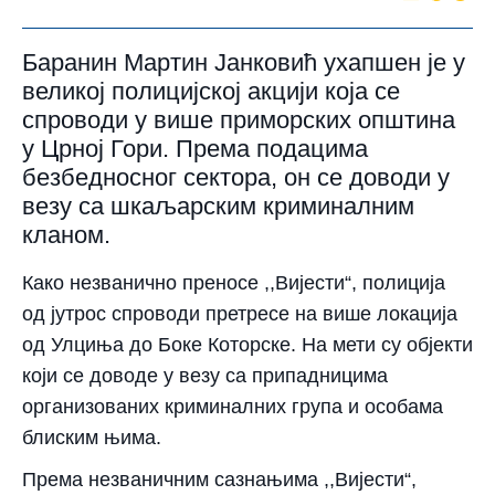
Баранин Мартин Јанковић ухапшен је у
великој полицијској акцији која се
спроводи у више приморских општина
у Црној Гори. Према подацима
безбедносног сектора, он се доводи у
везу са шкаљарским криминалним
кланом.
Како незванично преносе ,,Вијести“, полиција
од јутрос спроводи претресе на више локација
од Улциња до Боке Которске. На мети су објекти
који се доводе у везу са припадницима
организованих криминалних група и особама
блиским њима.
Према незваничним сазнањима ,,Вијести“,