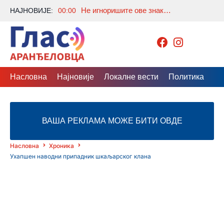
Не игноришите ове знакове: Шта значи када се пробудите тачно у 3 сата ујутру?
НАЈНОВИЈЕ:
00:00
Насловна
Најновије
Локалне вести
Политика
Др
ВАША РЕКЛАМА МОЖЕ БИТИ ОВДЕ
Насловна
Хроника
Ухапшен наводни припадник шкаљарског клана