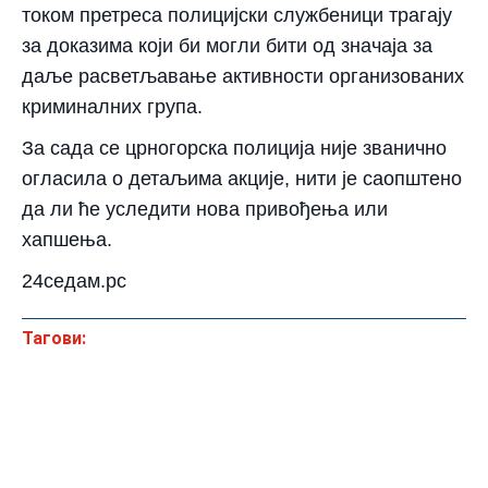
током претреса полицијски службеници трагају
за доказима који би могли бити од значаја за
даље расветљавање активности организованих
криминалних група.
За сада се црногорска полиција није званично
огласила о детаљима акције, нити је саопштено
да ли ће уследити нова привођења или
хапшења.
24седам.рс
Тагови: