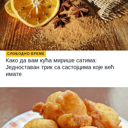
СЛОБОДНО ВРЕМЕ
Како да вам кућа мирише сатима:
Једноставан трик са састојцима које већ
имате