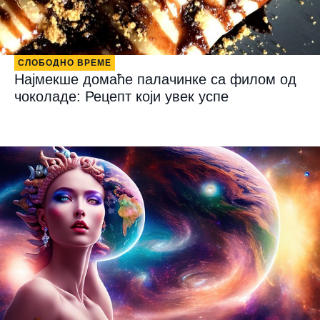
СЛОБОДНО ВРЕМЕ
Најмекше домаће палачинке са филом од
чоколаде: Рецепт који увек успе