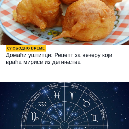
СЛОБОДНО ВРЕМЕ
Домаћи уштипци: Рецепт за вечеру који
враћа мирисе из детињства