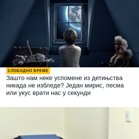
СЛОБОДНО ВРЕМЕ
Зашто нам неке успомене из детињства
никада не избледе? Један мирис, песма
или укус врати нас у секунди