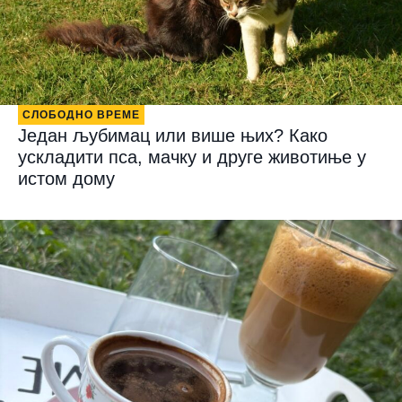
СЛОБОДНО ВРЕМЕ
Један љубимац или више њих? Како
ускладити пса, мачку и друге животиње у
истом дому