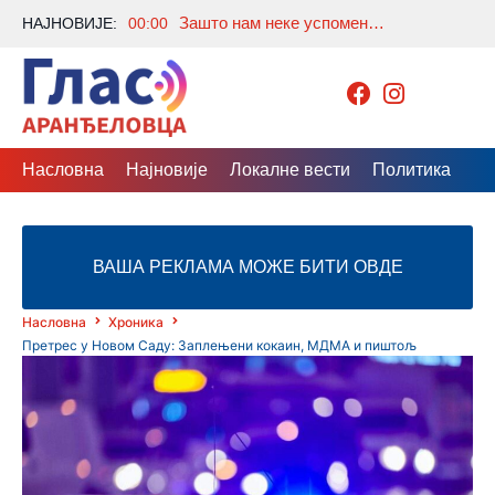
Зашто нам неке успомене из детињства никада не избледе? Један мирис, песма или укус врати нас у секунди
НАЈНОВИЈЕ:
00:00
Насловна
Најновије
Локалне вести
Политика
Др
ВАША РЕКЛАМА МОЖЕ БИТИ ОВДЕ
Насловна
Хроника
Претрес у Новом Саду: Заплењени кокаин, МДМА и пиштољ