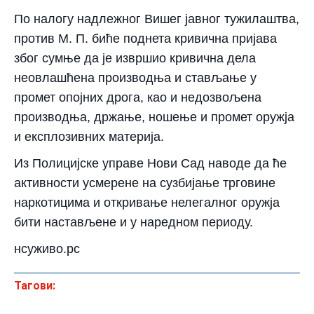
По налогу надлежног Вишег јавног тужилаштва,
против М. П. биће поднета кривична пријава
због сумње да је извршио кривична дела
неовлашћена производња и стављање у
промет опојних дрога, као и недозвољена
производња, држање, ношење и промет оружја
и експлозивних материја.
Из Полицијске управе Нови Сад наводе да ће
активности усмерене на сузбијање трговине
наркотицима и откривање нелегалног оружја
бити настављене и у наредном периоду.
нсуживо.рс
Тагови: