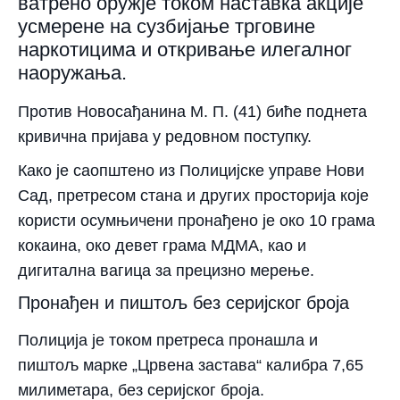
ватрено оружје током наставка акције
усмерене на сузбијање трговине
наркотицима и откривање илегалног
наоружања.
Против Новосађанина М. П. (41) биће поднета
кривична пријава у редовном поступку.
Како је саопштено из Полицијске управе Нови
Сад, претресом стана и других просторија које
користи осумњичени пронађено је око 10 грама
кокаина, око девет грама МДМА, као и
дигитална вагица за прецизно мерење.
Пронађен и пиштољ без серијског броја
Полиција је током претреса пронашла и
пиштољ марке „Црвена застава“ калибра 7,65
милиметара, без серијског броја.