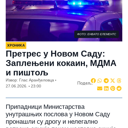
ФОТО: ЕНВАТО ЕЛЕМЕНТС
ХРОНИКА
Претрес у Новом Саду:
Заплењени кокаин, МДМА
и пиштољ
Извор: Глас Аранђеловца
Подели:
27.06.2026.
23:00
Припадници Министарства
унутрашњих послова у Новом Саду
пронашли су дрогу и нелегално