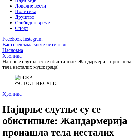
Најновије
Локалне вести
Политика
Друштво
Слободно време
Спорт
Facebook
Instagram
Ваша реклама може бити овде
Насловна
Хроника
Најцрње слутње су се обистиниле: Жандармерија пронашла
тела несталих мушкараца!
ФОТО: ПИКСАБЕЈ
Хроника
Најцрње слутње су се
обистиниле: Жандармерија
пронашла тела несталих