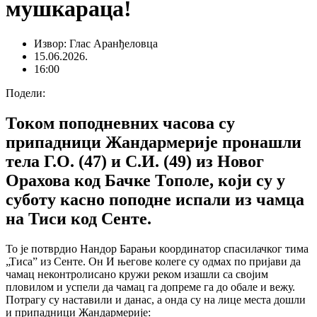
мушкараца!
Извор: Глас Аранђеловца
15.06.2026.
16:00
Подели:
Током поподневних часова су
припадници Жандармерије пронашли
тела Г.О. (47) и С.И. (49) из Новог
Орахова код Бачке Тополе, који су у
суботу касно поподне испали из чамца
на Тиси код Сенте.
То је потврдио Нандор Барањи координатор спасилачког тима
„Тиса” из Сенте. Он И његове колеге су одмах по пријави да
чамац неконтролисано кружи реком изашли са својим
пловилом и успели да чамац га допреме га до обале и вежу.
Потрагу су наставили и данас, а онда су на лице места дошли
и припадници Жандармерије: