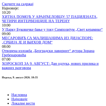
Скочите на садржај
Најновије:
10:20
ХИТНА ПОМОЋ У АРАНЂЕЛОВЦУ: 57 ПАЦИЈЕНАТА,
ЧЕТИРИ ИНТЕРВЕНЦИЈЕ НА ТЕРЕНУ
10:00
У Парку Буковичке бање у току Симпозијум „Свет керамике“
09:00
МЕСАРОВИЋ СА МАЛИШАНИМА ИЗ ДИЈАСПОРЕ:
„СРБИЈА ЈЕ И ЊИХОВ ДОМ“
08:00
Отворена изложба „Београдски лавиринт“ аутора Зорана
Гребенаровића
07:00
ХОРОСКОП ЗА 9. АВГУСТ: Дан одлука, нових прилика и
важних разговора
Недеља, 9. август 2026. 10:35
Насловна
Најновије
Локалне вести