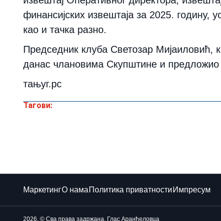
финансијских извештаја за 2025. годину, 
као и тачка разно.
Председник клуба Светозар Мијаиловић, ко
данас члановима Скупштине и предложио ј
тањуг.рс
Тагови:
Маркетинг
О нама
Политика приватности
Импресум
2026. © Сва права задржана. Глас Аранђеловца