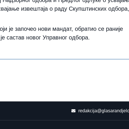
усвајање извештаја о раду Скупштинских одбора
ји је започео нови мандат, обратио се раније
е састав новог Управног одбора.
redakcija@glasarandjelo