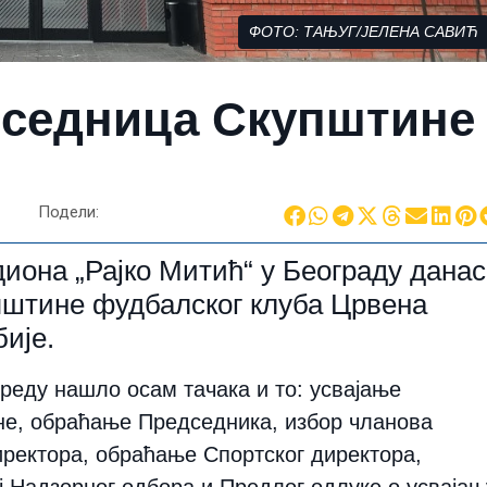
ФОТО: ТАЊУГ/ЈЕЛЕНА САВИЋ
 седница Скупштине
Подели:
иона „Рајко Митић“ у Београду данас
пштине фудбалског клуба Црвена
ије.
реду нашло осам тачака и то: усвајање
не, обраћање Председника, избор чланова
ректора, обраћање Спортског директора,
ј Надзорног одбора и Предлог одлуке о усвајањ