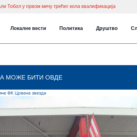
ли Тобол у првом мечу трећег кола квалификација
Локалне вести
Политика
Друштво
Сл
А МОЖЕ БИТИ ОВДЕ
не ФК Црвена звезда