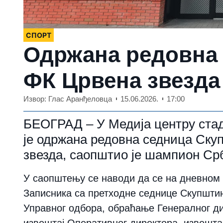
СПОРТ
Одржана редовна
ФК Црвена звезда
Извор: Глас Аранђеловца
15.06.2026.
17:00
БЕОГРАД – У Медија центру стад
је одржана редовна седница Ску
звезда, саопштио је шампион Срб
У саопштењу се наводи да се на дневном 
Записника са претходне седнице Скупшти
Управног одбора, обраћање Генералног ди
извештај Оперативног директора, извешта