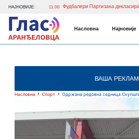
Фудбалери Партизана декласира
НАЈНОВИЈЕ:
11:00
Насловна
Најновије
ВАША РЕКЛАМ
Насловна
Спорт
Одржана редовна седница Скупшти