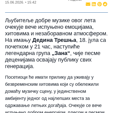
15.06.2026.
15:42
Љубитеље добре музике овог лета
очекује вече испуњено емоцијама,
хитовима и незаборавном атмосфером.
На имању
Дедина Трешња
, 18. јула са
почетком у 21 час, наступиће
легендарна група
„Зана“
, чије песме
деценијама освајају публику свих
генерација.
Посетиоци ће имати прилику да уживају у
безвременским хитовима који су обележили
домаћу музичку сцену, у јединственом
амбијенту једног од најлепших места за
одржавање летњих догађаја. Очекује се вече
испуњено добром енергијом, плесом и песмом