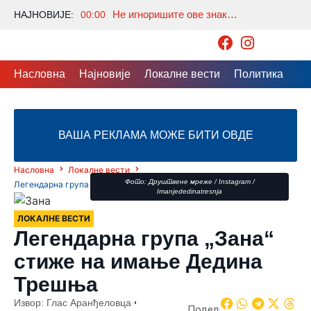
Не игноришите ове знакове: Шта значи када се пробудите тачно у 3 сата ујутру?
НАЈНОВИЈЕ:
00:00
Насловна
Најновије
Локалне вести
Политика
Др
ВАША РЕКЛАМА МОЖЕ БИТИ ОВДЕ
Насловна
Локалне вести
Фото: Друштвене мреже / Instagram /
Легендарна група „Зана“ стиже на имање Дедина Трешња
Imanjededinatresnja
ЛОКАЛНЕ ВЕСТИ
Легендарна група „Зана“
стиже на имање Дедина
Трешња
Извор: Глас Аранђеловца
Подели: