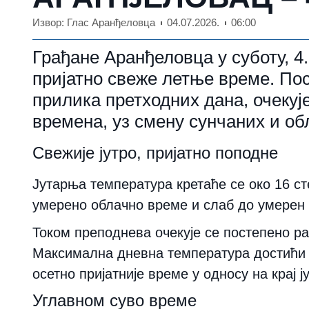
Извор: Глас Аранђеловца
04.07.2026.
06:00
Грађане Аранђеловца у суботу, 4
пријатно свеже летње време. По
прилика претходних дана, очекуј
времена, уз смену сунчаних и об
Свежије јутро, пријатно поподне
Јутарња температура кретаће се око 16 ст
умерено облачно време и слаб до умерен 
Током преподнева очекује се постепено р
Максимална дневна температура достићи ћ
осетно пријатније време у односу на крај ј
Углавном суво време