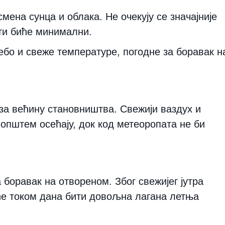
ена сунца и облака. Не очекују се значајније
сти биће минимални.
бо и свеже температуре, погодне за боравак н
а већину становништва. Свежији ваздух и
пштем осећају, док код метеоропата не би
 боравак на отвореном. Због свежијег јутра
 ће током дана бити довољна лагана летња