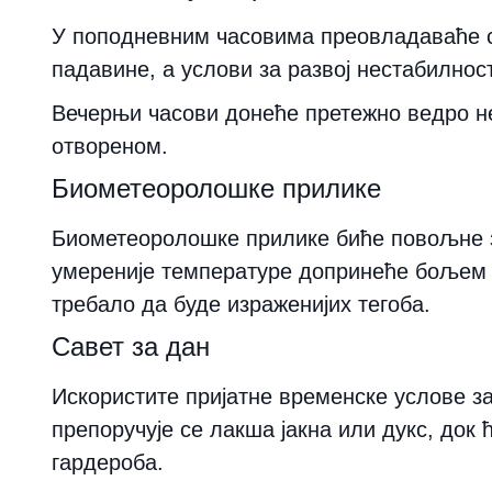
У поподневним часовима преовладаваће см
падавине, а услови за развој нестабилно
Вечерњи часови донеће претежно ведро не
отвореном.
Биометеоролошке прилике
Биометеоролошке прилике биће повољне з
умереније температуре допринеће бољем о
требало да буде израженијих тегоба.
Савет за дан
Искористите пријатне временске услове за
препоручује се лакша јакна или дукс, док
гардероба.