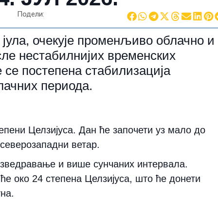
Подели:
. јула, очекује променљиво облачно и
сле нестабилнијих временских
е се постепена стабилизација
лачних периода.
епени Целзијуса. Дан ће започети уз мало до
северозападни ветар.
азведравање и више сунчаних интервала.
е око 24 степена Целзијуса, што ће донети
уна.