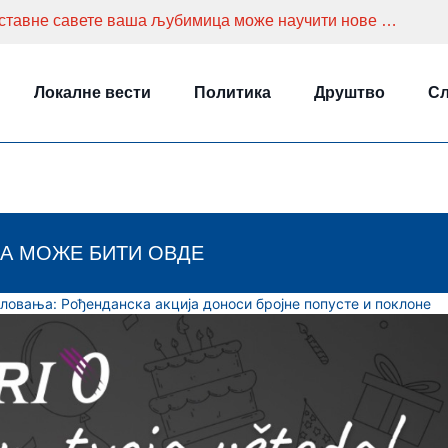
Како дресирати мачку? Уз ове једноставне савете ваша љубимица може научити нове навике
Локалне вести
Политика
Друштво
Сл
А МОЖЕ БИТИ ОВДЕ
ловања: Рођенданска акција доноси бројне попусте и поклоне