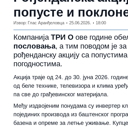
попусте и поклон
Извор: Глас Аранђеловца
25.06.2026.
18:00
Компанија
ТРИ О
ове године об
пословања
, а тим поводом је з
рођенданску акцију са попустим
погодностима.
Акција траје
од 24. до 30. јуна 2026. годин
од беле технике, телевизора и клима уређ
па све до грађевинског материјала.
Међу издвојеним понудама су инвертер к
појединих производа из баштенског програ
базена и опреме за летње уживање. Купце 