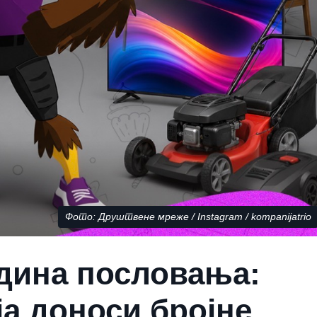
Фото: Друштвене мреже / Instagram / kompanijatrio
одина пословања:
ја доноси бројне