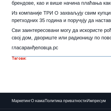
брендове, као и више начина плаћања како
Из компаније ТРИ О захваљују свим купци
претходних 35 година и поручују да наста
Сви заинтересовани могу да искористе рођ
свој дом, двориште или радионицу по по
гласаранђеловца.рс
Тагови:
Маркетинг
О нама
Политика приватности
Импресум