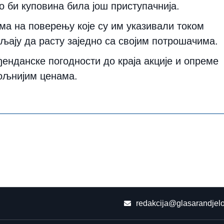
 би куповина била још приступачнија.
ма на поверењу које су им указивали током
вљају да расту заједно са својим потрошачима.
енданске погодности до краја акције и опреме
вољнијим ценама.
redakcija@glasarandjelo