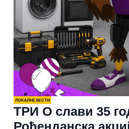
ЛОКАЛНЕ ВЕСТИ
ТРИ О слави 35 г
Рођенданска акци