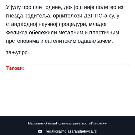
У јулу прошле године, док још није полетео из
гнезда родитеља, орнитолози ДЗППС-а су, у
стандардној научној процедури, младог
Феликса обележили металним и пластичним
прстеновима и сателитским одашиљачем.
тањуг.рс
Тагови:
Маркетинг
О нама
Политика приватности
Импресум
redakcija@glasarandjelovca.rs