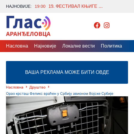
19. ФЕСТИВАЛ КЊИГЕ 14. И 15. АВГУСТА У ПАРКУ БУКОВИЧКЕ БАЊЕ
НАЈНОВИЈЕ:
19:00
Насловна
Најновије
Локалне вести
Политика
Др
ВАША РЕКЛАМА МОЖЕ БИТИ ОВДЕ
Насловна
Друштво
Орао крсташ Феликс враћен у Србију авионом Војске Србије