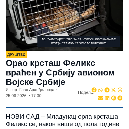
ТО: ТАЊУГ/ДРУШТВО ЗА ЗАШТИТУ И ПРОУЧАВАЊЕ
ПТИЦА СРБИЈЕ/ УРОШ СТОЈИЛКОВИЋ
ДРУШТВО
Орао крсташ Феликс
враћен у Србију авионом
Војске Србије
Извор: Глас Аранђеловца
Подели:
25.06.2026.
17:30
НОВИ САД – Младунац орла крсташа
Феликс се, након више од пола године