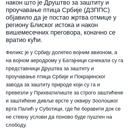
након што је Друштво за заштиту и
проучавање птица Србије (ДЗППС)
објавило да је постао жртва отмице у
региону Блиског истока и након
вишемесечних преговора, коначно се
вратио кући.
Феликс је у Србију долетео војним авионом, а
на војном аеродрому у Батајници сачекали су га
представници Друштва за заштиту и
проучавање птица Србије и Покрајинског
завода за заштиту природе који су га и
превезли у Прихватилиште за строго заштићене
и заштићене дивље врсте у оквиру Зоолошког
врта Палић у Суботици, где ће боравити док се
не стекну услови да поново буде пуштен на
слободу.