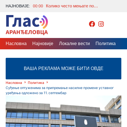
Колико често мењате постељину? Многи праве исту грешку, а стручњаци откривају колико је заиста потребно
НАЈНОВИЈЕ:
00:00
Насловна
Најновије
Локалне вести
Политика
Др
ВАША РЕКЛАМА МОЖЕ БИТИ ОВДЕ
Насловна
Политика
Суђење оптуженима за припремање насилне промене уставног
уређења одложено за 11. септембар