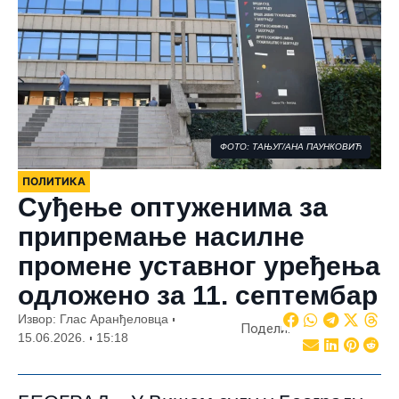
ФОТО: ТАЊУГ/АНА ПАУНКОВИЋ
ПОЛИТИКА
Суђење оптуженима за
припремање насилне
промене уставног уређења
одложено за 11. септембар
Извор: Глас Аранђеловца
Подели:
15.06.2026.
15:18