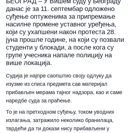
БЕОГРАД – У Вишем суду у Београду
данас је за 11. септембар одложено
суђење оптуженима за припремање
насилне промене уставног уређења,
који су ухапшени након протеста 28.
јуна прошле године, на који су позвали
студенти у блокади, а после кога су
групе учесника напале полицију на
више локација.
Судија је најпре саопштио своју одлуку да
изузме из списа предмета сав материјал
прибављен мерама тајног надзора, као и саме
наредбе суда за праћење.
То је на претходном суђењу, током уводних
излагања, затражило неколико бранилаца,
тврдећи да ти докази нису прибављени у