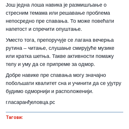
Још једна лоша навика је размишљање о
стресним темама или решавање проблема
непосредно пре спавања. То може повећати
напетост и спречити опуштање.
Уместо тога, препоручује се лагана вечерња
рутина – читање, слушање смирујуће музике
или кратка шетња. Такве активности помажу
телу и уму да се припреме за одмор.
Добре навике пре спавања могу значајно
побољшати квалитет сна и учинити да се ујутру
будимо одморнији и расположенији.
гласаранђеловца.рс
Тагови: