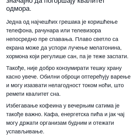
значајно да погоршају квалитет
одмора.
Једна од најчешћих грешака је коришћење
телефона, рачунара или телевизора
непосредно пре спавања. Плаво светло са
екрана може да успори лучење мелатонина,
хормона који регулише сан, па је теже заспати.
Такође, није добро конзумирати тешку храну
касно увече. Обилни оброци оптерећују варење
и могу изазвати нелагодност током ноћи, што
ремети квалитет сна.
Избегавање кофеина у вечерњим сатима је
такође важно. Кафа, енергетска пића и јак чај
могу држати организам будним и отежати
успављивање.