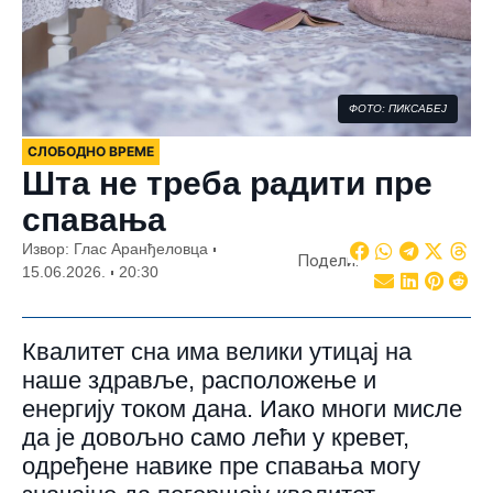
ФОТО: ПИКСАБЕЈ
СЛОБОДНО ВРЕМЕ
Шта не треба радити пре
спавања
Извор: Глас Аранђеловца
Подели:
15.06.2026.
20:30
Квалитет сна има велики утицај на
наше здравље, расположење и
енергију током дана. Иако многи мисле
да је довољно само лећи у кревет,
одређене навике пре спавања могу