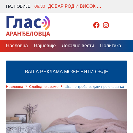
ДОБАР РОД И ВИСОК КВАЛИТЕТ ШЉИВЕ У КАМЕНАРУ
НАЈНОВИЈЕ:
06:30
Насловна
Најновије
Локалне вести
Политика
Др
ВАША РЕКЛАМА МОЖЕ БИТИ ОВДЕ
Насловна
Слободно време
Шта не треба радити пре спавања