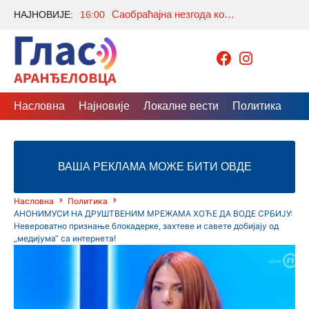
Саобраћајна незгода код Међувршја: Теретно возило слетело са пута, саобраћај обустављен
НАЈНОВИЈЕ:
16:00
Насловна
Најновије
Локалне вести
Политика
Др
ВАША РЕКЛАМА МОЖЕ БИТИ ОВДЕ
Насловна
Политика
АНОНИМУСИ НА ДРУШТВЕНИМ МРЕЖАМА ХОЋЕ ДА ВОДЕ СРБИЈУ:
Невероватно признање блокадерке, захтеве и савете добијају од
„медијума“ са интернета!