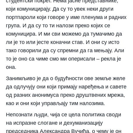
студентски покрет. Нема јасне представнике,
који комуницирају. Да су то увек неки други
портпароли који говоре у име пленума и радних
група. И да су то ти налози преко којих се
комуницира. И ми сви можемо да тумачимо да
ли је то или јесте коначни став. И они су исто
тако говорили да су спремни да га мењају. Али
то је оно са чиме смо ми оперисали – рекла је
она.
Занимљиво је да о будућности ове земље желе
да одлучују они који примају наређења и савете
од разних анонимуса преко друштвених мрежа,
као и они који управљају тим налозима.
Непознати људи, чија се цела политика своди
на испразне слогане и дехуманизацију
председника Александра Вучића, о чему је он