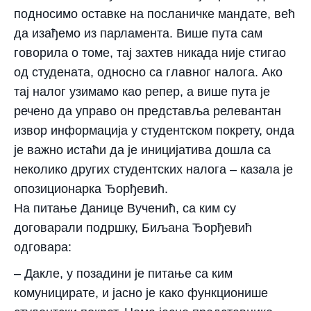
подносимо оставке на посланичке мандате, већ
да изађемо из парламента. Више пута сам
говорила о томе, тај захтев никада није стигао
од студената, односно са главног налога. Ако
тај налог узимамо као репер, а више пута је
речено да управо он представља релевантан
извор информација у студентском покрету, онда
је важно истаћи да је иницијатива дошла са
неколико других студентских налога – казала је
опозиционарка Ђорђевић.
На питање Данице Вученић, са ким су
договарали подршку, Биљана Ђорђевић
одговара:
– Дакле, у позадини је питање са ким
комуницирате, и јасно је како функционише