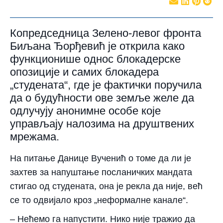
Копредседница Зелено-левог фронта
Биљана Ђорђевић је открила како
функционише однос блокадерске
опозиције и самих блокадера
„студената“, где је фактички поручила
да о будућности ове земље желе да
одлучују анонимне особе које
управљају налозима на друштвених
мрежама.
На питање Данице Вученић о томе да ли је
захтев за напуштање посланичких мандата
стигао од студената, она је рекла да није, већ
се то одвијало кроз „неформалне канале“.
– Нећемо га напустити. Нико није тражио да