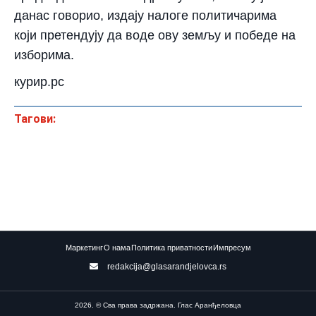
данас говорио, издају налоге политичарима
који претендују да воде ову земљу и победе на
изборима.
курир.рс
Тагови:
Маркетинг
О нама
Политика приватности
Импресум
redakcija@glasarandjelovca.rs
2026. © Сва права задржана. Глас Аранђеловца