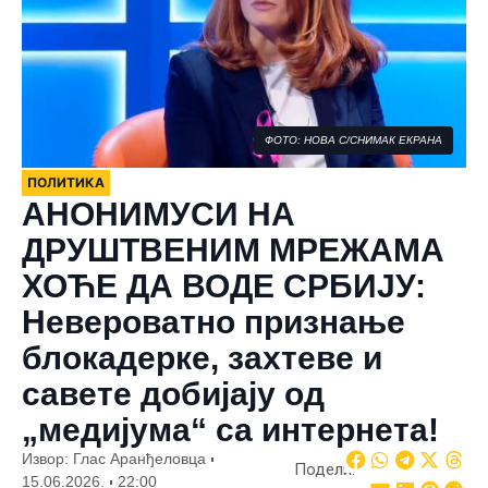
ФОТО: НОВА С/СНИМАК ЕКРАНА
ПОЛИТИКА
АНОНИМУСИ НА
ДРУШТВЕНИМ МРЕЖАМА
ХОЋЕ ДА ВОДЕ СРБИЈУ:
Невероватно признање
блокадерке, захтеве и
савете добијају од
„медијума“ са интернета!
Извор: Глас Аранђеловца
Подели:
15.06.2026.
22:00