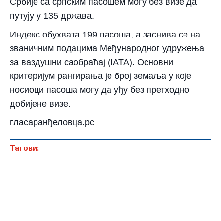
Србије са српским пасошем могу без визе да
путују у 135 држава.
Индекс обухвата 199 пасоша, а заснива се на
званичним подацима Међународног удружења
за ваздушни саобраћај (IATA). Основни
критеријум рангирања је број земаља у које
носиоци пасоша могу да уђу без претходно
добијене визе.
гласаранђеловца.рс
Тагови: