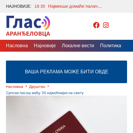
Најмекше домаће палачинке са филом од чоколаде: Рецепт који увек успе
НАЈНОВИЈЕ:
18:30
Насловна
Најновије
Локалне вести
Политика
Др
ВАША РЕКЛАМА МОЖЕ БИТИ ОВДЕ
Насловна
Друштво
Српски пасош међу 35 најмоћнијих на свету