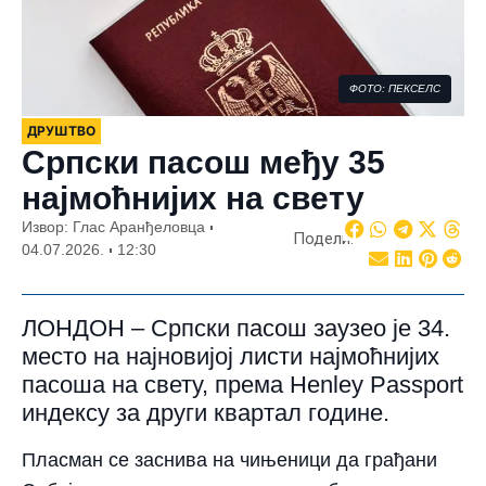
ФОТО: ПЕКСЕЛС
ДРУШТВО
Српски пасош међу 35
најмоћнијих на свету
Извор: Глас Аранђеловца
Подели:
04.07.2026.
12:30
ЛОНДОН – Српски пасош заузео је 34.
место на најновијој листи најмоћнијих
пасоша на свету, према Henley Passport
индексу за други квартал године.
Пласман се заснива на чињеници да грађани