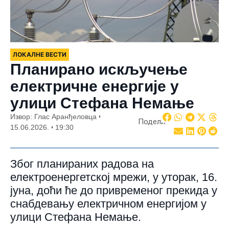
ЛОКАЛНЕ ВЕСТИ
Планирано искључење
електричне енергије у
улици Стефана Немање
Извор: Глас Аранђеловца
Подели:
15.06.2026.
19:30
Због планираних радова на
електроенергетској мрежи, у уторак, 16.
јуна, доћи ће до привременог прекида у
снабдевању електричном енергијом у
улици Стефана Немање.