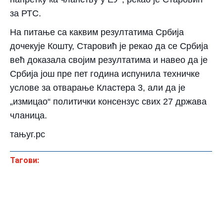
за РТС.
На питање са каквим резултатима Србија
дочекује Кошту, Старовић је рекао да се Србија
већ доказала својим резултатима и навео да је
Србија још пре пет година испунила техничке
услове за отварање Кластера 3, али да је
„измицао“ политички консензус свих 27 држава
чланица.
тањуг.рс
Тагови: