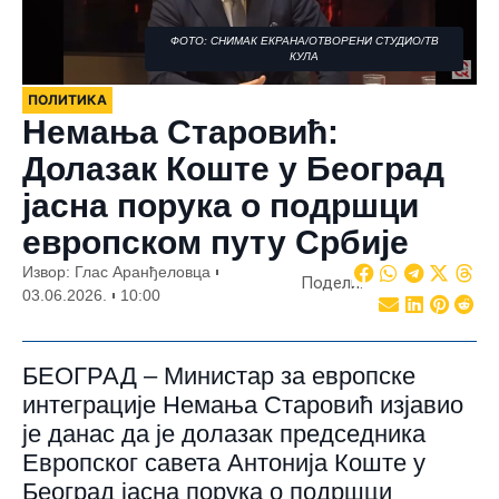
ФОТО: СНИМАК ЕКРАНА/ОТВОРЕНИ СТУДИО/ТВ
КУЛА
ПОЛИТИКА
Немања Старовић:
Долазак Коште у Београд
јасна порука о подршци
европском путу Србије
Извор: Глас Аранђеловца
Подели:
03.06.2026.
10:00
БЕОГРАД – Министар за европске
интеграције Немања Старовић изјавио
је данас да је долазак председника
Европског савета Антонија Коште у
Београд јасна порука о подршци