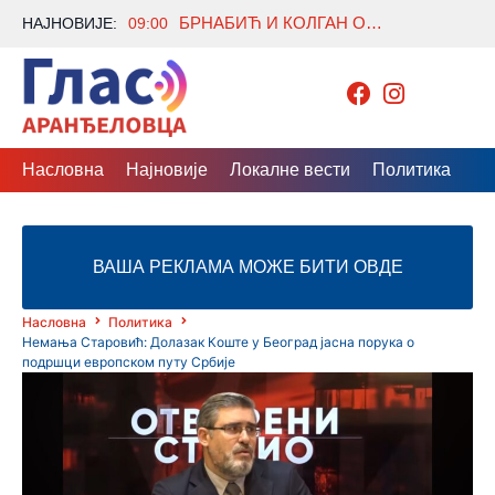
БРНАБИЋ И КОЛГАН О ЕВРОПСКОМ ПУТУ СРБИЈЕ И ЈАЧАЊУ САРАДЊЕ СА ИРСКОМ
НАЈНОВИЈЕ:
09:00
Насловна
Најновије
Локалне вести
Политика
Др
ВАША РЕКЛАМА МОЖЕ БИТИ ОВДЕ
Насловна
Политика
Немања Старовић: Долазак Коште у Београд јасна порука о
подршци европском путу Србије