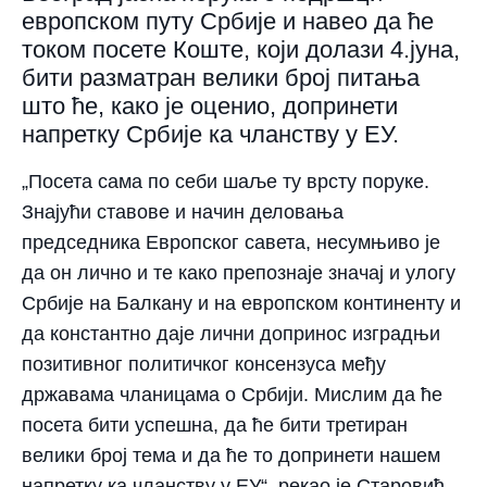
европском путу Србије и навео да ће
током посете Коште, који долази 4.јуна,
бити разматран велики број питања
што ће, како је оценио, допринети
напретку Србије ка чланству у ЕУ.
„Посета сама по себи шаље ту врсту поруке.
Знајући ставове и начин деловања
председника Европског савета, несумњиво је
да он лично и те како препознаје значај и улогу
Србије на Балкану и на европском континенту и
да константно даје лични допринос изградњи
позитивног политичког консензуса међу
државама чланицама о Србији. Мислим да ће
посета бити успешна, да ће бити третиран
велики број тема и да ће то допринети нашем
напретку ка чланству у ЕУ“, рекао је Старовић