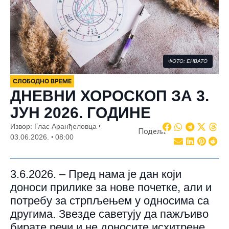
ФОТО: ЕНВАТО
СЛОБОДНО ВРЕМЕ
ДНЕВНИ ХОРОСКОП ЗА 3.
ЈУН 2026. ГОДИНЕ
Извор: Глас Аранђеловца
Подели:
03.06.2026.
08:00
3.6.2026. – Пред нама је дан који
доноси прилике за нове почетке, али и
потребу за стрпљењем у односима са
другима. Звезде саветују да пажљиво
бирате речи и не доносите исхитрене