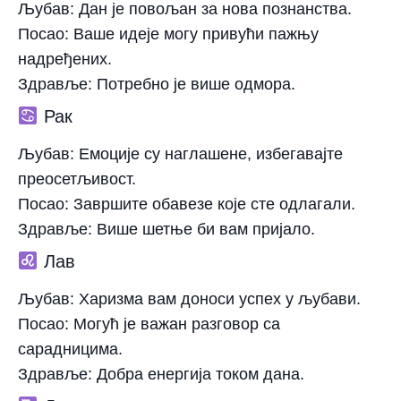
Љубав:
Дан је повољан за нова познанства.
Посао:
Ваше идеје могу привући пажњу
надређених.
Здравље:
Потребно је више одмора.
Рак
Љубав:
Емоције су наглашене, избегавајте
преосетљивост.
Посао:
Завршите обавезе које сте одлагали.
Здравље:
Више шетње би вам пријало.
Лав
Љубав:
Харизма вам доноси успех у љубави.
Посао:
Могућ је важан разговор са
сарадницима.
Здравље:
Добра енергија током дана.