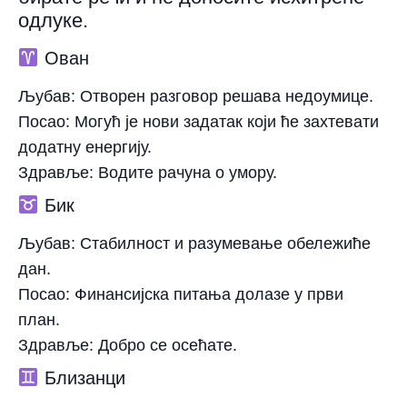
одлуке.
Ован
Љубав:
Отворен разговор решава недоумице.
Посао:
Могућ је нови задатак који ће захтевати
додатну енергију.
Здравље:
Водите рачуна о умору.
Бик
Љубав:
Стабилност и разумевање обележиће
дан.
Посао:
Финансијска питања долазе у први
план.
Здравље:
Добро се осећате.
Близанци