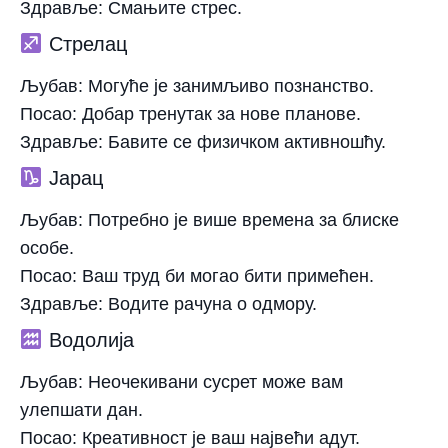
Здравље:
Смањите стрес.
Стрелац
Љубав:
Могуће је занимљиво познанство.
Посао:
Добар тренутак за нове планове.
Здравље:
Бавите се физичком активношћу.
Јарац
Љубав:
Потребно је више времена за блиске
особе.
Посао:
Ваш труд би могао бити примећен.
Здравље:
Водите рачуна о одмору.
Водолија
Љубав:
Неочекивани сусрет може вам
улепшати дан.
Посао:
Креативност је ваш највећи адут.