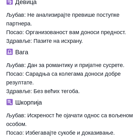
Девица
Љубав:
Не анализирајте превише поступке
партнера.
Посао:
Организованост вам доноси предност.
Здравље:
Пазите на исхрану.
Вага
Љубав:
Дан за романтику и пријатне сусрете.
Посао:
Сарадња са колегама доноси добре
резултате.
Здравље:
Без већих тегоба.
Шкорпија
Љубав:
Искреност ће ојачати однос са вољеном
особом.
Посао:
Избегавајте сукобе и доказивање.