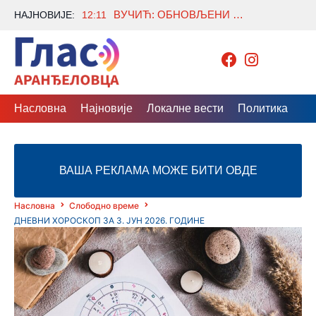
ВУЧИЋ: ОБНОВЉЕНИ СТАРИ ЖЕЛЕЗНИЧКИ МОСТ БИЋЕ НОВА БЕОГРАДСКА АТРАКЦИЈА
НАЈНОВИЈЕ:
12:11
Насловна
Најновије
Локалне вести
Политика
Др
ВАША РЕКЛАМА МОЖЕ БИТИ ОВДЕ
Насловна
Слободно време
ДНЕВНИ ХОРОСКОП ЗА 3. ЈУН 2026. ГОДИНЕ