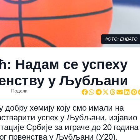
ФОТО: ЕНВАТО
: Надам се успеху
венству у Љубљани
Подели:
 добру хемију коју смо имали на
остварити успех у Љубљани, изјавио
тације Србије за играче до 20 година
ог првенства у Љубљани (У20).