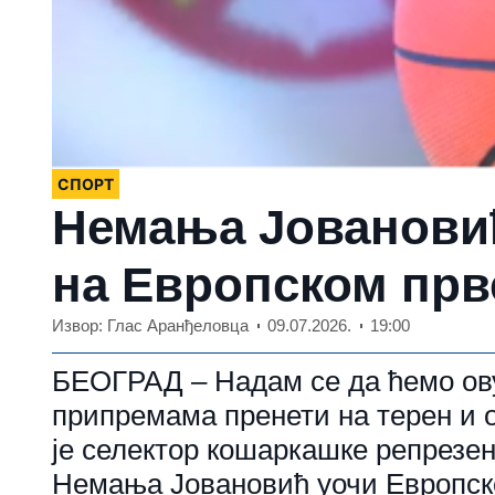
СПОРТ
Немања Јовановић
на Европском пр
Извор: Глас Аранђеловца
09.07.2026.
19:00
БЕОГРАД – Надам се да ћемо ову
припремама пренети на терен и 
је селектор кошаркашке репрезен
Немања Јовановић уочи Европск