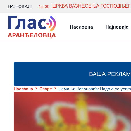
НАЈНОВИЈЕ:
15:00
Насловна
Најновије
ВАША РЕКЛАМ
Насловна
Спорт
Немања Јовановић: Надам се успе