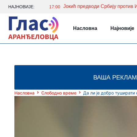
Јокић предводи Србију против И
НАЈНОВИЈЕ:
17:00
Насловна
Најновије
ВАША РЕКЛАМ
Насловна
Слободно време
Да ли је добро туширати