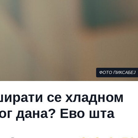
ФОТО ПИКСАБЕЈ
уширати се хладном
ог дана? Ево шта