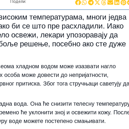
Подели:
високим температурама, многи једва
како би се што пре расхладили. Иако
ело освежи, лекари упозоравају да
јбоље решење, посебно ако сте дуже
а веома хладном водом може изазвати нагло
х особа може довести до непријатности,
крвног притиска. Због тога стручњаци саветују д
адна вода. Она ће снизити телесну температур
времено ће уклонити зној и освежити кожу. Посл
туру воде можете постепено смањивати.