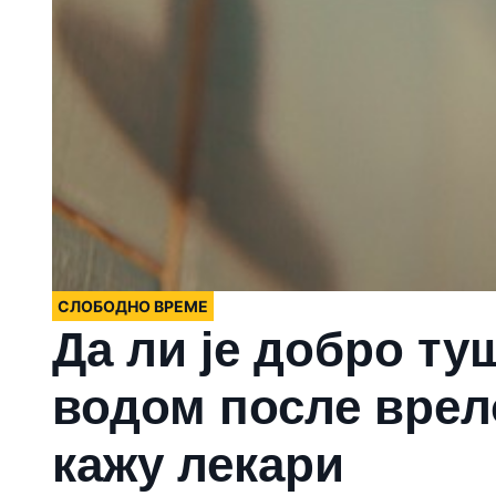
СЛОБОДНО ВРЕМЕ
Да ли је добро т
водом после врел
кажу лекари