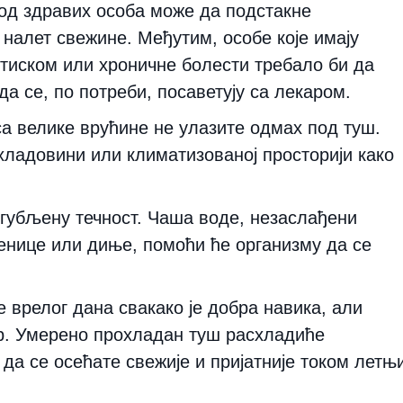
Код здравих особа може да подстакне
 налет свежине. Међутим, особе које имају
тиском или хроничне болести требало би да
а се, по потреби, посаветују са лекаром.
са велике врућине не улазите одмах под туш.
хладовини или климатизованој просторији како
губљену течност. Чаша воде, незаслађени
бенице или диње, помоћи ће организму да се
 врелог дана свакако је добра навика, али
ор. Умерено прохладан туш расхладиће
да се осећате свежије и пријатније током летњ