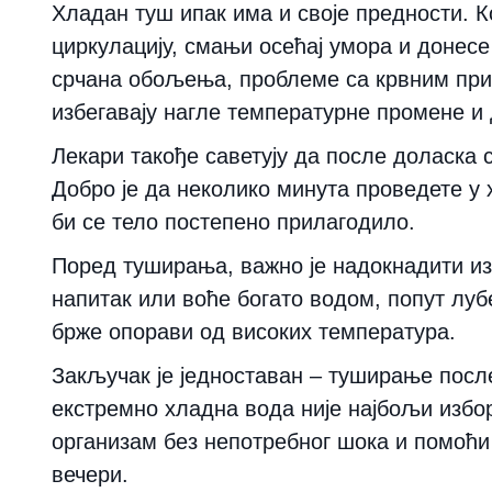
Хладан туш ипак има и своје предности. 
циркулацију, смањи осећај умора и донесе
срчана обољења, проблеме са крвним при
избегавају нагле температурне промене и д
Лекари такође саветују да после доласка 
Добро је да неколико минута проведете у 
би се тело постепено прилагодило.
Поред туширања, важно је надокнадити из
напитак или воће богато водом, попут лу
брже опорави од високих температура.
Закључак је једноставан – туширање после
екстремно хладна вода није најбољи изб
организам без непотребног шока и помоћи 
вечери.