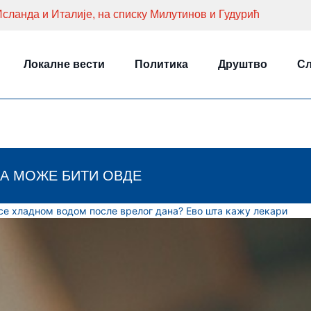
сланда и Италије, на списку Милутинов и Гудурић
Локалне вести
Политика
Друштво
Сл
А МОЖЕ БИТИ ОВДЕ
 се хладном водом после врелог дана? Ево шта кажу лекари