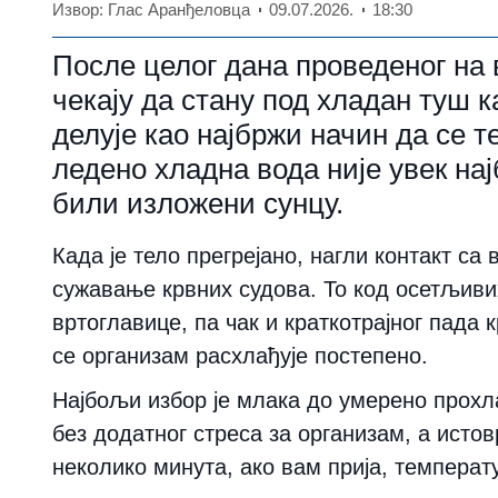
Извор: Глас Аранђеловца
09.07.2026.
18:30
После целог дана проведеног на 
чекају да стану под хладан туш 
делује као најбржи начин да се т
ледено хладна вода није увек на
били изложени сунцу.
Када је тело прегрејано, нагли контакт с
сужавање крвних судова. То код осетљиви
вртоглавице, па чак и краткотрајног пада 
се организам расхлађује постепено.
Најбољи избор је млака до умерено прохл
без додатног стреса за организам, а исто
неколико минута, ако вам прија, темпера