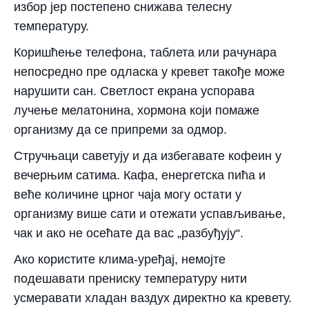
избор јер постепено снижава телесну
температуру.
Коришћење телефона, таблета или рачунара
непосредно пре одласка у кревет такође може
нарушити сан. Светлост екрана успорава
лучење мелатонина, хормона који помаже
организму да се припреми за одмор.
Стручњаци саветују и да избегавате кофеин у
вечерњим сатима. Кафа, енергетска пића и
веће количине црног чаја могу остати у
организму више сати и отежати успављивање,
чак и ако не осећате да вас „разбуђују“.
Ако користите клима-уређај, немојте
подешавати прениску температуру нити
усмеравати хладан ваздух директно ка кревету.