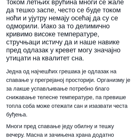
Током летњих врућина многи се жале
да тешко заспе, често се буде током
ноћи и ујутру немају осећај да су се
одморили. Иако за то делимично
кривимо високе температуре,
стручњаци истичу да и наше навике
пред одлазак у кревет могу значајно
утицати на квалитет сна.
Једна од најчешћих грешака је одлазак на
спавање у прегрејаној просторији. Организму је
за лакше успављивање потребно благо
снижавање телесне температуре, па превише
топла соба може отежати сан и изазвати честа
буђења.
Многи пред спавање једу обилну и тешку
вечеру. Масна и зачињена храна додатно