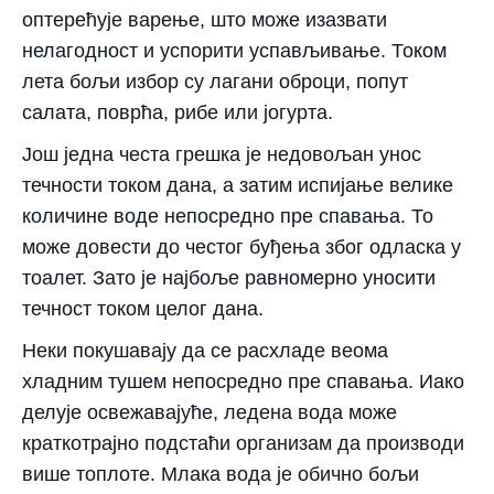
оптерећује варење, што може изазвати
нелагодност и успорити успављивање. Током
лета бољи избор су лагани оброци, попут
салата, поврћа, рибе или јогурта.
Још једна честа грешка је недовољан унос
течности током дана, а затим испијање велике
количине воде непосредно пре спавања. То
може довести до честог буђења због одласка у
тоалет. Зато је најбоље равномерно уносити
течност током целог дана.
Неки покушавају да се расхладе веома
хладним тушем непосредно пре спавања. Иако
делује освежавајуће, ледена вода може
краткотрајно подстаћи организам да производи
више топлоте. Млака вода је обично бољи