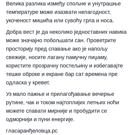
Велика разлика између спољне и унутрашње
температуре може изазвати нелагодност,
укоченост мишића или сувоћу грла и носа.
Добра вест је да неколико једноставних навика
може значајно побољшати сан. Проветрите
просторију пред спавање ако је напољу
свежије, носите лагану памучну пиџаму,
користите прозрачну постељину и избегавајте
тешке оброке и екране бар сат времена пре
одласка у кревет.
Уз мало пажње и прилагођавање вечерње
рутине, чак и током најтоплијих летњих ноћи
можете спавати мирније и пробудити се
одморнији и пуни енергије.
гласаранђеловца.рс