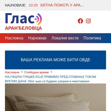
ХИТНА ПОМОЋ У АРАНЂЕЛОВЦУ: 57 ПАЦИЈЕНАТА, ЧЕТИРИ ИНТЕРВЕНЦИЈЕ НА ТЕРЕНУ
НАЈНОВИЈЕ:
10:20
Насловна
Најновије
Локалне вести
Политика
Др
ВАША РЕКЛАМА МОЖЕ БИТИ ОВДЕ
Насловна
Слободно време
НАЈЧЕШЋЕ ГРЕШКЕ КОЈЕ ПРАВИМО ПРЕД СПАВАЊЕ ТОКОМ
ВРЕЛИХ ДАНА: Због њих се будимо уморни и неиспавани