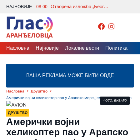
Отворена изложба „Београдски лавиринт“ аутора Зорана Гребенаровића
НАЈНОВИЈЕ:
08:00
Насловна
Најновије
Локалне вести
Политика
Др
ВАША РЕКЛАМА МОЖЕ БИТИ ОВДЕ
Насловна
Друштво
Амерички војни хеликоптер пао у Арапско море, један војник нестао
ФОТО: ЕНВАТО
ДРУШТВО
Амерички војни
хеликоптер пао у Арапско