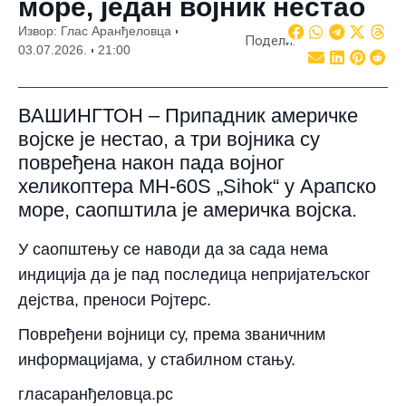
море, један војник нестао
Извор: Глас Аранђеловца
Подели:
03.07.2026.
21:00
ВАШИНГТОН – Припадник америчке
војске је нестао, а три војника су
повређена након пада војног
хеликоптера MH-60S „Sihok“ у Арапско
море, саопштила је америчка војска.
У саопштењу се наводи да за сада нема
индиција да је пад последица непријатељског
дејства, преноси Ројтерс.
Повређени војници су, према званичним
информацијама, у стабилном стању.
гласаранђеловца.рс