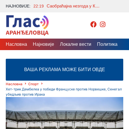
Саобраћајна незгода у Крћевцу: Има повређених, саобраћај обустављен у оба правца
НАЈНОВИЈЕ:
22:19
Насловна
Најновије
Локалне вести
Политика
Др
ВАША РЕКЛАМА МОЖЕ БИТИ ОВДЕ
Насловна
Спорт
Хет-трик Дембелеа у победи Француске против Норвешке, Сенегал
убедљив против Ирака