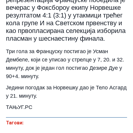
вечерас у Фоксбороу екипу Норвешке
резултатом 4:1 (3:1) у утакмици трећег
кола групе И на Светском првенству и
као првопласирана селекција изборила
пласман у шеснаестину финала.
Три гола за Француску постигао је Усман
Дембеле, који се уписао у стрелце у 7, 20. и 32.
минуту, док је један гол постигао Дезире Дуе у
90+4. минуту.
Једини погодак за Норвешку дао је Тело Асгард
у 21. минуту.
ТАЊУГ.РС
Тагови: