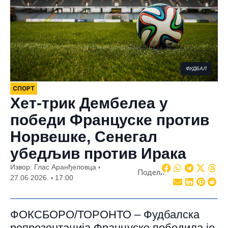
ФУДБАЛ
СПОРТ
Хет-трик Дембелеа у
победи Француске против
Норвешке, Сенегал
убедљив против Ирака
Извор: Глас Аранђеловца
Подели:
27.06.2026.
17:00
ФОКСБОРО/ТОРОНТО – Фудбалска
репрезентација Француске победила је