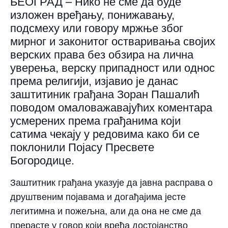
БЕОГРАД – Нико не сме да буде
изложен вређању, понижавању,
подсмеху или говору мржње због
мирног и законитог остваривања својих
верских права без обзира на лична
уверења, верску припадност или однос
према религији, изјавио је данас
заштитиник грађана Зоран Пашалић
поводом омаловажавајућих коментара
усмерених према грађанима који
сатима чекају у редовима како би се
поклонили Појасу Пресвете
Богородице.
Заштитник грађана указује да јавна расправа о
друштвеним појавама и догађајима јесте
легитимна и пожељна, али да она не сме да
прерасте у говор који вређа достојанство