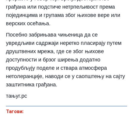
грађана или подстиче нетрпељивост према
појединцима и групама због њихове вере или
верских осећања.
Посебно забрињава чињеница да се
увредљиви садржаји неретко пласирају путем
друштвених мрежа, где се због њихове
доступности и брзог ширења додатно
продубљују поделе и ствара атмосфера
нетолеранције, наводи се у саопштењу на сајту
заштитника грађана.
тањуг.рс
Тагови: