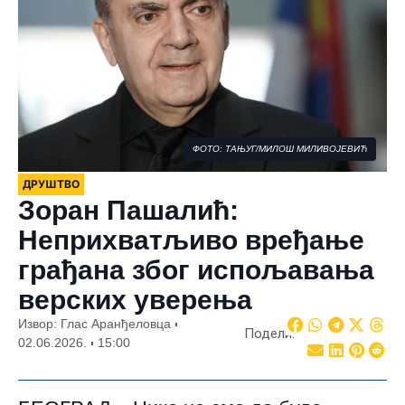
ФОТО: ТАЊУГ/МИЛОШ МИЛИВОЈЕВИЋ
ДРУШТВО
Зоран Пашалић:
Неприхватљиво вређање
грађана због испољавања
верских уверења
Извор: Глас Аранђеловца
Подели:
02.06.2026.
15:00