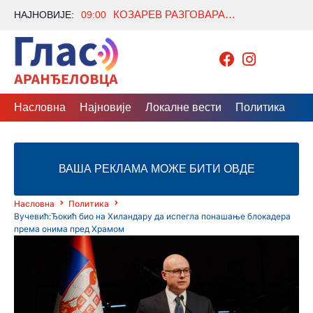
КОЗАРЕВ РАЗГОВАРАО СА ОДЛАЗЕЋИМ АМБАСАДОРОМ АЗЕРБЕЈЏАНА О ЈАЧАЊУ САРАДЊЕ
НАЈНОВИЈЕ:
09:00
Насловна
Најновије
Локалне вести
Политика
Др
ВАША РЕКЛАМА МОЖЕ БИТИ ОВДЕ
Насловна
Политика
Вучевић:Ђокић био на Хиландару да испегла понашање блокадера
према онима пред Храмом