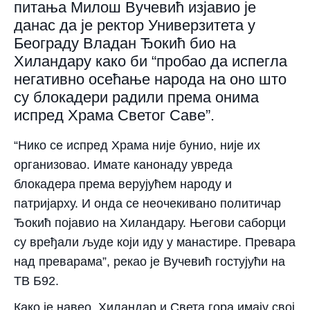
питања Милош Вучевић изјавио је
данас да је ректор Универзитета у
Београду Владан Ђокић био на
Хиландару како би “пробао да испегла
негативно осећање народа на оно што
су блокадери радили према онима
испред Храма Светог Саве”.
“Нико се испред Храма није бунио, није их
организовао. Имате канонаду увреда
блокадера према верујућем народу и
патријарху. И онда се неочекивано политичар
Ђокић појавио на Хиландару. Његови саборци
су вређали људе који иду у манастире. Превара
над преварама”, рекао је Вучевић гостујући на
ТВ Б92.
Како је навео, Хиландар и Света гора имају свој