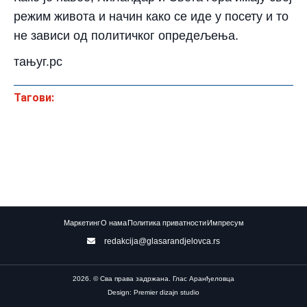
режим живота и начин како се иде у посету и то
не зависи од политичког опредељења.
тањуг.рс
Тагови:
Маркетинг
О нама
Политика приватности
Импресум
redakcija@glasarandjelovca.rs
2026. © Сва права задржана. Глас Аранђеловца
Design: Premier dizajn studio