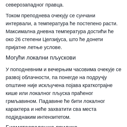
северозападног правца.
Током преподнева очекују се сунчани
интервали, а температура ће постепено расти.
Максимална дневна температура достићи ће
око 26 степени Целзијуса, што ће донети
пријатне летње услове.
Могући локални пљускови
У поподневним и вечерњим часовима очекује се
развој облачности, па понегде на подручју
општине није искључена појава краткотрајне
кише или локалног пљуска праћеног
грмљавином. Падавине ће бити локалног
карактера и неће захватити сва места
подједнаким интензитетом.