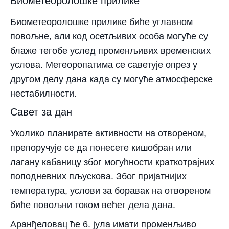
Биометеоролошке прилике
Биометеоролошке прилике биће углавном
повољне, али код осетљивих особа могуће су
блаже тегобе услед променљивих временских
услова. Метеоропатима се саветује опрез у
другом делу дана када су могуће атмосферске
нестабилности.
Савет за дан
Уколико планирате активности на отвореном,
препоручује се да понесете кишобран или
лагану кабаницу због могућности краткотрајних
поподневних пљускова. Због пријатнијих
температура, услови за боравак на отвореном
биће повољни током већег дела дана.
Аранђеловац ће 6. јула имати променљиво