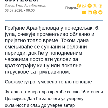
Извор: Глас Аранђеловца
Подели:
06.07.2026.
06:00
Грађане Аранђеловца у понедељак, 6.
јула, очекује променљиво облачно и
пријатно топло време. Током дана
смењиваће се сунчани и облачни
периоди, док ће у поподневним
часовима постојати услови за
краткотрајну кишу или локалне
пљускове са грмљавином.
Свежије јутро, умерено топло поподне
Јутарња температура кретаће се око 16 степени
Целзијуса. Дан ће започети уз умерену
облачност и слаб до умерен ветар