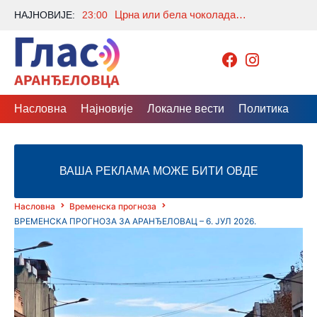
Црна или бела чоколада – која је здравији избор? Разлика ће многе изненадити
НАЈНОВИЈЕ:
23:00
Насловна
Најновије
Локалне вести
Политика
Др
ВАША РЕКЛАМА МОЖЕ БИТИ ОВДЕ
Насловна
Временска прогноза
ВРЕМЕНСКА ПРОГНОЗА ЗА АРАНЂЕЛОВАЦ – 6. ЈУЛ 2026.