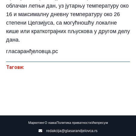
облачан летњи дан, уз јутарњу температуру око
16 и максималну дневну температуру око 26
степени Целзијуса, са могућношћу локалне
кише или краткотрајних пљускова у другом делу
дана.
гласаранђеловца.рс
Тагови:
Маркетинг
О нама
Политика приватности
Импресум
redakcija@glasarandjelovca.rs