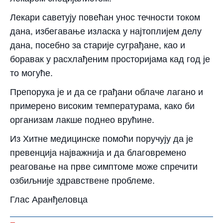
Лекари саветују повећан унос течности током
дана, избегавање изласка у најтоплијем делу
дана, посебно за старије суграђане, као и
боравак у расхлађеним просторијама кад год је
то могуће.
Препорука је и да се грађани облаче лагано и
примерено високим температурама, како би
организам лакше поднео врућине.
Из Хитне медицинске помоћи поручују да је
превенција најважнија и да благовремено
реаговање на прве симптоме може спречити
озбиљније здравствене проблеме.
Глас Аранђеловца