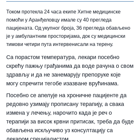
Током протекла 24 часа екипе Хитне медицинске
помоћи у Аранђеловцу имале су 40 прегледа
пацијената. Од укупног броја, 36 прегледа обављено
је у амбулантним просторијама, док су медицински
тимови четири пута интервенисали на терену.
Са порастом температура, лекари посебно
скрећу пажњу грађанима да воде рачуна о свом
здрављу и да не занемарују препоруке које
могу спречити тегобе изазване врућинама.
Посебно се апелује на хроничне пацијенте да
редовно узимају прописану терапију, а свака
измена у лечењу, нарочито када је реч о
терапији за висок крвни притисак, треба да буде
обављена искључиво уз консултацију са
лекаром специјалистом.