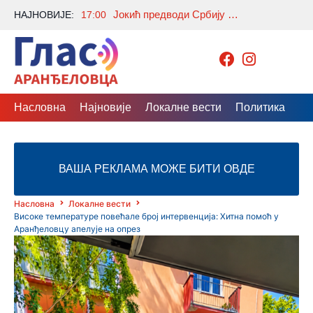
Јокић предводи Србију против Исланда и Италије, на списку Милутинов и Гудурић
НАЈНОВИЈЕ:
17:00
Насловна
Најновије
Локалне вести
Политика
Др
ВАША РЕКЛАМА МОЖЕ БИТИ ОВДЕ
Насловна
Локалне вести
Високе температуре повећале број интервенција: Хитна помоћ у
Аранђеловцу апелује на опрез