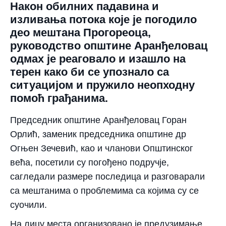
Након обилних падавина и
изливања потока које је погодило
део мештана Прогореоца,
руководство општине Аранђеловац
одмах је реаговало и изашло на
терен како би се упознало са
ситуацијом и пружило неопходну
помоћ грађанима.
Председник општине Аранђеловац Горан
Орлић, заменик председника општине др
Огњен Зечевић, као и чланови Општинског
већа, посетили су погођено подручје,
сагледали размере последица и разговарали
са мештанима о проблемима са којима су се
суочили.
На лицу места организовано је предузимање