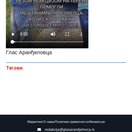
Глас Аранђеловца
Тагови:
Маркетинг
О нама
Политика приватности
Импресум
redakcija@glasarandjelovca.rs