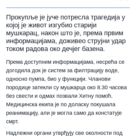
Прокупље је јуче потресла трагедија у
којој је живот изгубио старији
мушкарац, након што је, према првим
информацијама, доживео струјни удар
током радова око дечјег базена.
Према доступним информацијама, несрећа се
догодила док је систем за филтрацију воде,
односно пумпа, био у функцији. Чланови
породице затекли су мушкарца око 8.30 часова
без свести и одмах позвали Хитну помоћ.
Медицинска екипа је по доласку покушала
реанимацију, али је могла само да констатује
смрт.
Надлежни органи утврђују све околности под