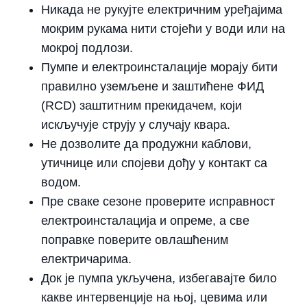
Никада не рукујте електричним уређајима
мокрим рукама
нити стојећи у води или на
мокрој подлози.
Пумпе и електроинсталације морају бити
правилно уземљене и заштићене
ФИД
(RCD) заштитним прекидачем
, који
искључује струју у случају квара.
Не дозволите да продужни каблови,
утичнице или спојеви дођу у контакт са
водом.
Пре сваке сезоне проверите исправност
електроинсталација и опреме, а све
поправке поверите овлашћеним
електричарима.
Док је пумпа укључена, избегавајте било
какве интервенције на њој, цевима или