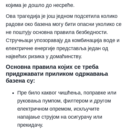
којима је дошло до несреће.
Ова трагедија је још једном подсетила колико
радови око базена могу бити опасни уколико се
не поштују основна правила безбедности.
Стручњаци упозоравају да комбинација воде и
електричне енергије представља један од
највећих ризика у домаћинству.
Основна правила којих се треба
придржавати приликом одржавања
базена су:
Пре било каквог чишћења, поправке или
руковања пумпом, филтером и другом
електричном опремом,
искључите
напајање струјом
на осигурачу или
прекидачу.