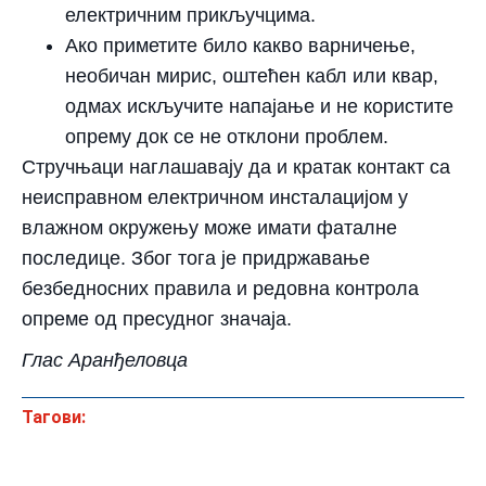
електричним прикључцима.
Ако приметите било какво варничење,
необичан мирис, оштећен кабл или квар,
одмах искључите напајање и не користите
опрему док се не отклони проблем.
Стручњаци наглашавају да и кратак контакт са
неисправном електричном инсталацијом у
влажном окружењу може имати фаталне
последице. Због тога је придржавање
безбедносних правила и редовна контрола
опреме од пресудног значаја.
Глас Аранђеловца
Тагови: