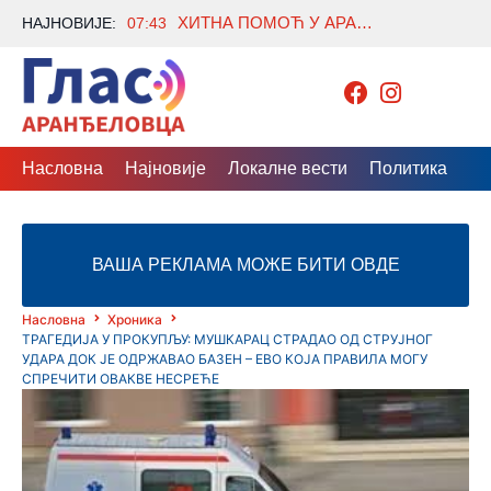
ХИТНА ПОМОЋ У АРАНЂЕЛОВЦУ ПРЕГЛЕДАЛА 23 ПАЦИЈЕНТА, ДЕСЕТ ИНТЕРВЕНЦИЈА НА ТЕРЕНУ
НАЈНОВИЈЕ:
07:43
Насловна
Најновије
Локалне вести
Политика
Др
ВАША РЕКЛАМА МОЖЕ БИТИ ОВДЕ
Насловна
Хроника
ТРАГЕДИЈА У ПРОКУПЉУ: МУШКАРАЦ СТРАДАО ОД СТРУЈНОГ
УДАРА ДОК ЈЕ ОДРЖАВАО БАЗЕН – ЕВО КОЈА ПРАВИЛА МОГУ
СПРЕЧИТИ ОВАКВЕ НЕСРЕЋЕ