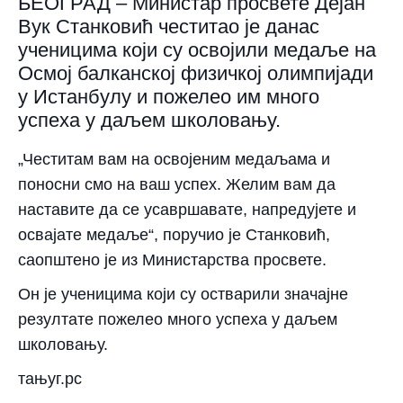
БЕОГРАД – Министар просвете Дејан
Вук Станковић честитао је данас
ученицима који су освојили медаље на
Осмој балканској физичкој олимпијади
у Истанбулу и пожелео им много
успеха у даљем школовању.
„Честитам вам на освојеним медаљама и
поносни смо на ваш успех. Желим вам да
наставите да се усавршавате, напредујете и
освајате медаље“, поручио је Станковић,
саопштено је из Министарства просвете.
Он је ученицима који су остварили значајне
резултате пожелео много успеха у даљем
школовању.
тањуг.рс