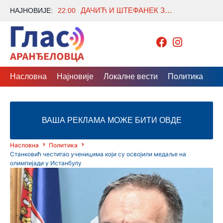
ДАЧИЋ И ШТЕФАНЕК ЗА ЈАЧИ СПОРТ У ПОЛИЦИЈИ: НАСТАВАК ПОДРШКЕ РАЗВОЈУ И ТАКМИЧЕЊИМА
НАЈНОВИЈЕ:
22:00
Насловна
Најновије
Локалне вести
Политика
Др
ВАША РЕКЛАМА МОЖЕ БИТИ ОВДЕ
Насловна
Политика
Станковић честитао ученицима који су освојили медаље на
олимпијади у Истанбулу