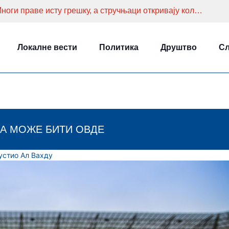
Колико често мењате постељину? Многи праве исту грешку, а стручњаци откривају колико је заиста потребно
Локалне вести
Политика
Друштво
Сл
А МОЖЕ БИТИ ОВДЕ
устио Ал Вахду