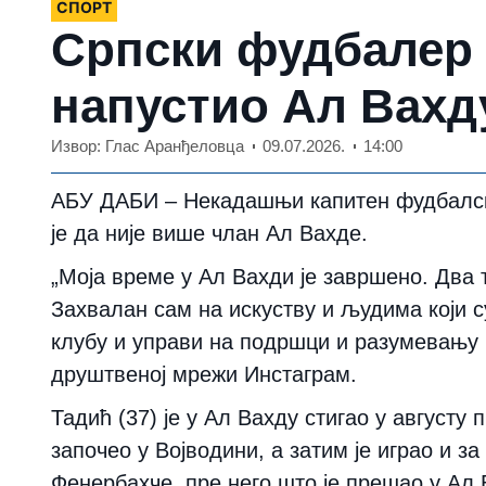
СПОРТ
Српски фудбалер
напустио Ал Вахд
Извор: Глас Аранђеловца
09.07.2026.
14:00
АБУ ДАБИ – Некадашњи капитен фудбалск
је да није више члан Ал Вахде.
„Моја време у Ал Вахди је завршено. Два т
Захвалан сам на искуству и људима који 
клубу и управи на подршци и разумевању н
друштвеној мрежи Инстаграм.
Тадић (37) је у Ал Вахду стигао у августу
започео у Војводини, а затим је играо и за
Фенербахче, пре него што је прешао у Ал 