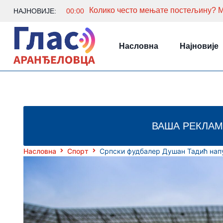
НАЈНОВИЈЕ:
00:00
Насловна
Најновије
ВАША РЕКЛАМ
Насловна
Спорт
Српски фудбалер Душан Тадић нап