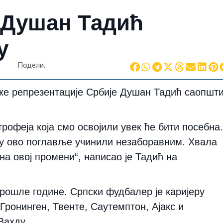
 Душан Тадић
у
Подели:
е репрезентације Србије Душан Тадић саопшт
рофеја која смо освојили увек ће бити посебна.
су ово поглавље учинили незаборавним. Хвала
а овој промени“, написао је Тадић на
 прошле године. Српски фудбалер је каријеру
 Гронинген, Твенте, Саутемптон, Ајакс и
Вахду.