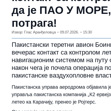
да је ПАО У МОРЕ,
потрага!
Извор: Глас Аранђеловца
09.07.2026.
15:30
Пакистански теретни авион Боинг
вечерас контакт са контролом ле
навигационим системом на путу о
након чега је почела операција 
пакистанске ваздухопловне влас
Пакистанска управа аеродрома објавила је 
управља пакистанска компанија „К2 ервеј
летео ка Карачију, пренео је Ројтерс.