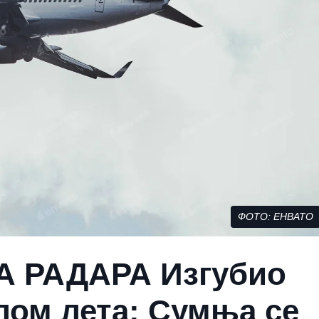
ФОТО: ЕНВАТО
А РАДАРА Изгубио
лом лета: Сумња се