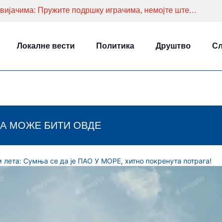
ФК Партизан поново упутио апел навијачима: Пружите подршку играчима, немојте штетити
Локалне вести
Политика
Друштво
Сл
А МОЖЕ БИТИ ОВДЕ
лета: Сумња се да је ПАО У МОРЕ, хитно покренута потрага!