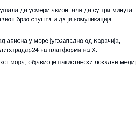
кушала да усмери авион, али да су три минута
авион брзо спушта и да је комуникација
д авиона у море југозападно од Карачија,
Флигхтрадар24 на платформи на X.
ског мора, објавио је пакистански локални медиј