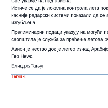
Све указује на пад авиона
Истиче се да је локална контрола лета по
касније радарски системи показали да се 
изгубљена.
Прелиминарни подаци указују на могући па
саопштила је служба за праћење летова 
Авион је нестао док је летео изнад Арабиј
Гео Неwс.
Блиц.рс/Тањуг
Тагови: