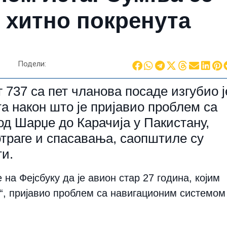
 хитно покренута
Подели:
 737 са пет чланова посаде изгубио ј
та након што је пријавио проблем са
д Шарџе до Карачија у Пакистану,
потраге и спасавања, саопштиле су
ти.
на Фејсбуку да је авион стар 27 година, којим
з“, пријавио проблем са навигационим системом