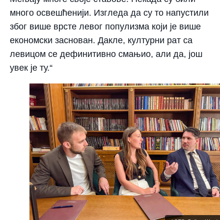
много освешћенији. Изгледа да су то напустили
због више врсте левог популизма који је више
економски заснован. Дакле, културни рат са
левицом се дефинитивно смањио, али да, још
увек је ту.“