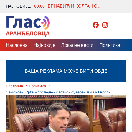
БРНАБИЋ И КОЛГАН О ЕВРОПСКОМ ПУТУ СРБИЈЕ И ЈАЧАЊУ САРАДЊЕ СА ИРСКОМ
НАЈНОВИЈЕ:
09:00
Насловна
Најновије
Локалне вести
Политика
Др
ВАША РЕКЛАМА МОЖЕ БИТИ ОВДЕ
Насловна
Политика
Семонсен: Срби – последњи бастион суверенизма у Европи