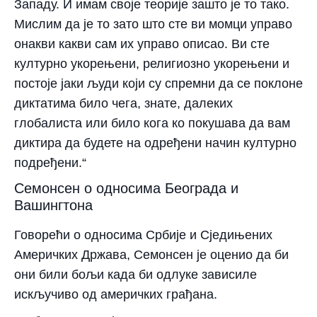
Западу. И имам своје теорије зашто је то тако.
Мислим да је то зато што сте ви момци управо
онакви какви сам их управо описао. Ви сте
културно укорењени, религиозно укорењени и
постоје јаки људи који су спремни да се поклоне
диктатима било чега, знате, далеких
глобалиста или било кога ко покушава да вам
диктира да будете на одређени начин културно
подређени.“
Семонсен о односима Београда и
Вашингтона
Говорећи о односима Србије и Сједињених
Америчких Држава, Семонсен је оценио да би
они били бољи када би одлуке зависиле
искључиво од америчких грађана.