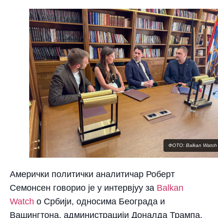
ФОТО: Balkan Watch
Амерички политички аналитичар Роберт
Семонсен говорио је у интервјуу за
Balkan
Watch
о Србији, односима Београда и
Вашингтона, администрацији Доналда Трампа,