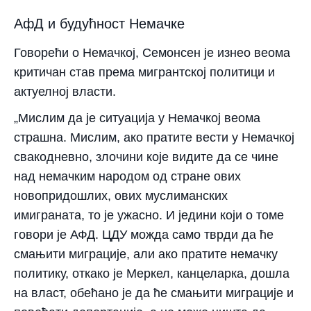
АфД и будућност Немачке
Говорећи о Немачкој, Семонсен је изнео веома
критичан став према мигрантској политици и
актуелној власти.
„Мислим да је ситуација у Немачкој веома
страшна. Мислим, ако пратите вести у Немачкој
свакодневно, злочини које видите да се чине
над немачким народом од стране ових
новопридошлих, ових муслиманских
имиграната, то је ужасно. И једини који о томе
говори је АФД. ЦДУ можда само тврди да ће
смањити миграције, али ако пратите немачку
политику, откако је Меркел, канцеларка, дошла
на власт, обећано је да ће смањити миграције и