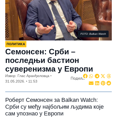
FOTO: Balkan Watch
ПОЛИТИКА
Семонсен: Срби –
последњи бастион
суверенизма у Европи
Извор: Глас Аранђеловца
Подели:
31.05.2026.
11:53
Роберт Семонсен за Balkan Watch:
Срби су међу најбољим људима које
сам упознао у Европи