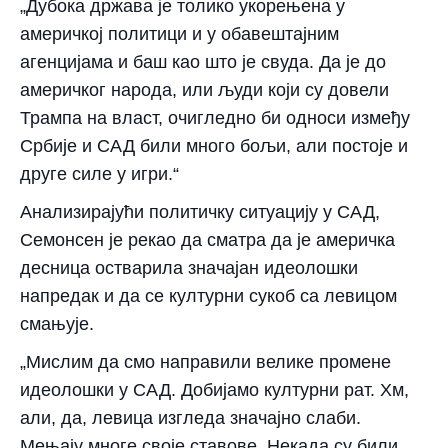
„Дубока држава је толико укорењена у
америчкој политици и у обавештајним
агенцијама и баш као што је свуда. Да је до
америчког народа, или људи који су довели
Трампа на власт, очигледно би односи између
Србије и САД били много бољи, али постоје и
друге силе у игри.“
Анализирајући политичку ситуацију у САД,
Семонсен је рекао да сматра да је америчка
десница остварила значајан идеолошки
напредак и да се културни сукоб са левицом
смањује.
„Мислим да смо направили велике промене
идеолошки у САД. Добијамо културни рат. Хм,
али, да, левица изгледа значајно слаби.
Мењају многе своје ставове. Некада су били