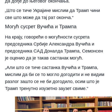
да дође до његовог окончања.
„Што се тиче Украјине мислим да Трамп чини
све што може да тај рат оконча.“
Могућ сусрет Вучића и Трампа
На крају, говорећи о могућности сусрета
председника Србије Александра Вучића и
председника САД Доналда Трампа, Семонсен
је оценио да је такав састанак могућ.
„Али што се тиче састанка Вучића и Трампа,
мислим да би се то могло догодити и не видим
разлог зашто се не би догодило, осим што је
Трамп тренутно изузетно заузет свиме.“