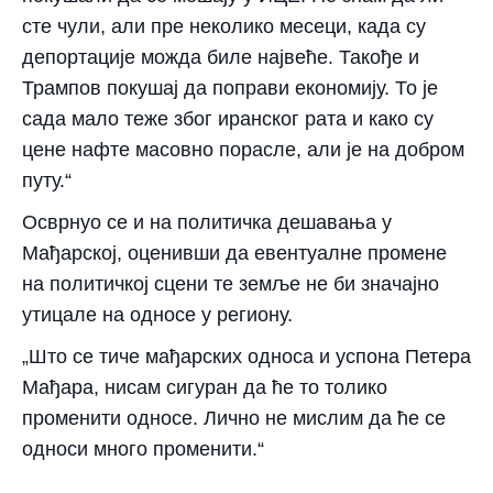
сте чули, али пре неколико месеци, када су
депортације можда биле највеће. Такође и
Трампов покушај да поправи економију. То је
сада мало теже због иранског рата и како су
цене нафте масовно порасле, али је на добром
путу.“
Осврнуо се и на политичка дешавања у
Мађарској, оценивши да евентуалне промене
на политичкој сцени те земље не би значајно
утицале на односе у региону.
„Што се тиче мађарских односа и успона Петера
Мађара, нисам сигуран да ће то толико
променити односе. Лично не мислим да ће се
односи много променити.“