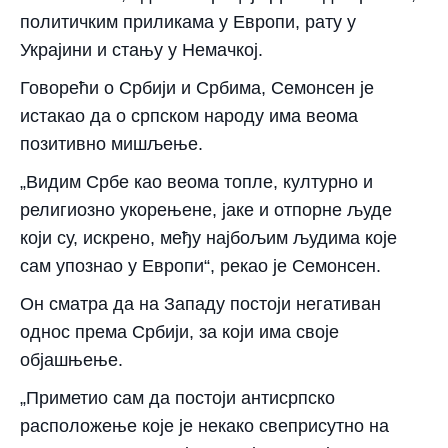
политичким приликама у Европи, рату у
Украјини и стању у Немачкој.
Говорећи о Србији и Србима, Семонсен је
истакао да о српском народу има веома
позитивно мишљење.
„Видим Србе као веома топле, културно и
религиозно укорењене, јаке и отпорне људе
који су, искрено, међу најбољим људима које
сам упознао у Европи“, рекао је Семонсен.
Он сматра да на Западу постоји негативан
однос према Србији, за који има своје
објашњење.
„Приметио сам да постоји антисрпско
расположење које је некако свеприсутно на