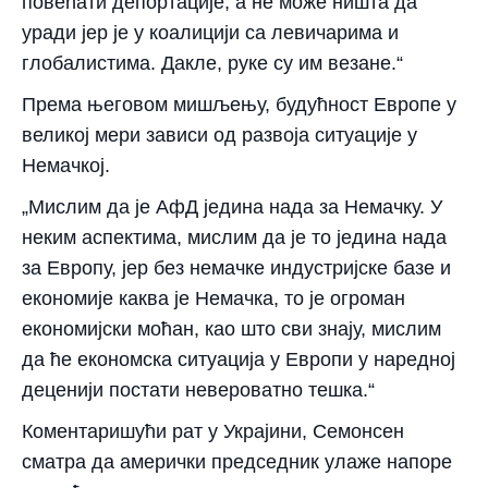
повећати депортације, а не може ништа да
уради јер је у коалицији са левичарима и
глобалистима. Дакле, руке су им везане.“
Према његовом мишљењу, будућност Европе у
великој мери зависи од развоја ситуације у
Немачкој.
„Мислим да је АфД једина нада за Немачку. У
неким аспектима, мислим да је то једина нада
за Европу, јер без немачке индустријске базе и
економије каква је Немачка, то је огроман
економијски моћан, као што сви знају, мислим
да ће економска ситуација у Европи у наредној
деценији постати невероватно тешка.“
Коментаришући рат у Украјини, Семонсен
сматра да амерички председник улаже напоре