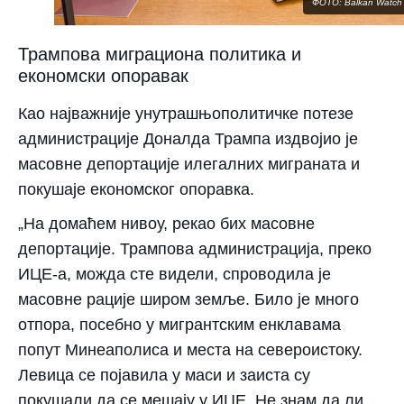
ФОТО: Balkan Watch
Трампова миграциона политика и
економски опоравак
Као најважније унутрашњополитичке потезе
администрације Доналда Трампа издвојио је
масовне депортације илегалних миграната и
покушаје економског опоравка.
„На домаћем нивоу, рекао бих масовне
депортације. Трампова администрација, преко
ИЦЕ-а, можда сте видели, спроводила је
масовне рације широм земље. Било је много
отпора, посебно у мигрантским енклавама
попут Минеаполиса и места на североистоку.
Левица се појавила у маси и заиста су
покушали да се мешају у ИЦЕ. Не знам да ли