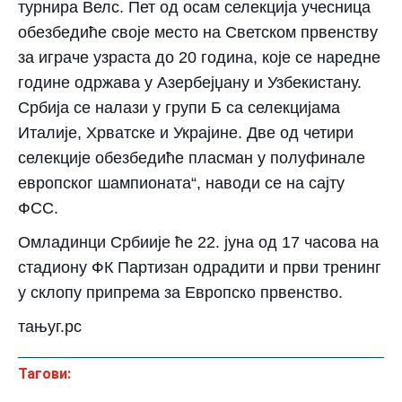
турнира Велс. Пет од осам селекција учесница
обезбедиће своје место на Светском првенству
за играче узраста до 20 година, које се наредне
године одржава у Азербејџану и Узбекистану.
Србија се налази у групи Б са селекцијама
Италије, Хрватске и Украјине. Две од четири
селекције обезбедиће пласман у полуфинале
европског шампионата“, наводи се на сајту
ФСС.
Омладинци Србиије ће 22. јуна од 17 часова на
стадиону ФК Партизан одрадити и први тренинг
у склопу припрема за Европско првенство.
тањуг.рс
Тагови: