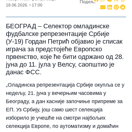
Подели:
18.06.2026.
17:00
БЕОГРАД – Селектор омладинске
фудбалске репрезентације Србије
(У-19) Гордан Петрић објавио је списак
играча за предстојеће Европско
првенство, које ће бити одржано од 28.
јуна до 11. јула у Велсу, саопштио је
данас ФСС.
„Оладинска репрезентација Србије окупља се у
недељу, 21. јуна у вечерњим часовима у
Београду, а дан касније започиње припреме за
ЕП. Уз Србију, још само шест селекција
изборило је учешће на смотри најбољих
селекција Европе, по аутоматизму и домаћин