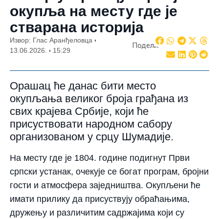
окупља на месту где је
стварана историја
Извор: Глас Аранђеловца
Подели:
13.06.2026.
15:29
Орашац ће данас бити место
окупљања великог броја грађана из
свих крајева Србије, који ће
присуствовати народном сабору
организованом у срцу Шумадије.
На месту где је 1804. године подигнут Први
српски устанак, очекује се богат програм, бројни
гости и атмосфера заједништва. Окупљени ће
имати прилику да присуствују обраћањима,
дружењу и различитим садржајима који су