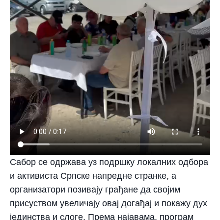
Сабор се одржава уз подршку локалних одбора
и активиста Српске напредне странке, а
организатори позивају грађане да својим
присуством увеличају овај догађај и покажу дух
јединства и слоге. Према најавама, програм