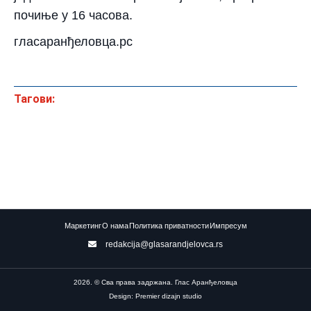
почиње у 16 часова.
гласаранђеловца.рс
Тагови:
Маркетинг
О нама
Политика приватности
Импресум
redakcija@glasarandjelovca.rs
2026. © Сва права задржана. Глас Аранђеловца
Design: Premier dizajn studio