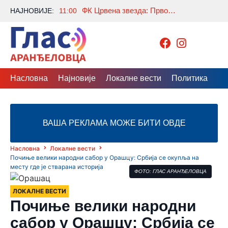
ФК Црвена звезда: Првог дана акције „Црвено-бела крв“ прикупљена 161 јединица крви
НАЈНОВИЈЕ:
11:00
Насловна
Најновије
Локалне вести
Политика
Др
ВАША РЕКЛАМА МОЖЕ БИТИ ОВДЕ
Насловна
Локалне вести
Почиње велики народни сабор у Орашцу: Србија се окупља на
месту где је стварана историја
ФОТО: ГЛАС АРАНЂЕЛОВЦА
ЛОКАЛНЕ ВЕСТИ
Почиње велики народни
сабор у Орашцу: Србија се