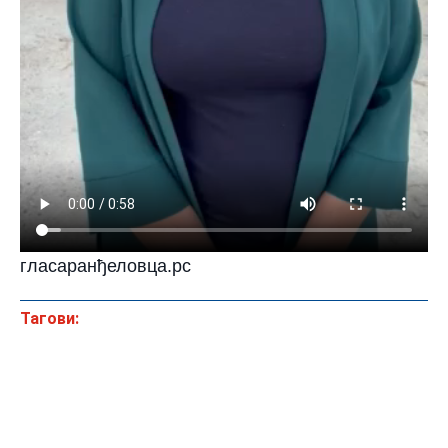
гласаранђеловца.рс
Тагови: