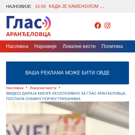
КАДА ЈЕ КАМЕНОЛОМ ОТВОРИО ВРАТА ПРАИСТОРИЈЕ
НАЈНОВИЈЕ:
15:00
Насловна
Најновије
Локалне вести
Политика
Др
ВАША РЕКЛАМА МОЖЕ БИТИ ОВДЕ
Насловна
Локалне вести
(ВИДЕО) ДАРИЈА КИСИЋ ЕКСКЛУЗИВНО ЗА ГЛАС АРАНЂЕЛОВЦА;
ПОСЛАЛА СНАЖНУ ПОРУКУ ГРАЂАНИМА