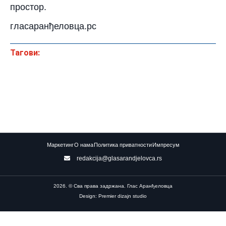
простор.
гласаранђеловца.рс
Тагови:
Маркетинг
О нама
Политика приватности
Импресум
redakcija@glasarandjelovca.rs
2026. © Сва права задржана. Глас Аранђеловца
Design: Premier dizajn studio