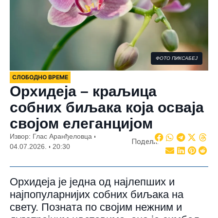
ФОТО ПИКСАБЕЈ
СЛОБОДНО ВРЕМЕ
Орхидеја – краљица
собних биљака која осваја
својом елеганцијом
Извор: Глас Аранђеловца
Подели:
04.07.2026.
20:30
Орхидеја је једна од најлепших и
најпопуларнијих собних биљака на
свету. Позната по својим нежним и