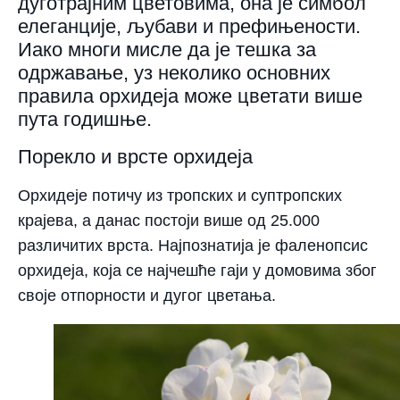
дуготрајним цветовима, она је симбол
елеганције, љубави и префињености.
Иако многи мисле да је тешка за
одржавање, уз неколико основних
правила орхидеја може цветати више
пута годишње.
Порекло и врсте орхидеја
Орхидеје потичу из тропских и суптропских
крајева, а данас постоји више од 25.000
различитих врста. Најпознатија је фаленопсис
орхидеја, која се најчешће гаји у домовима због
своје отпорности и дугог цветања.