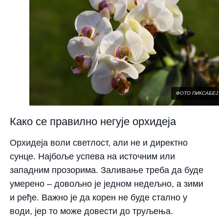
ФОТО ПИКСАБЕЈ
Како се правилно негује орхидеја
Орхидеја воли светлост, али не и директно
сунце. Најбоље успева на источним или
западним прозорима. Заливање треба да буде
умерено – довољно је једном недељно, а зими
и ређе. Важно је да корен не буде стално у
води, јер то може довести до труљења.