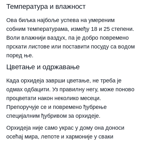
Температура и влажност
Ова биљка најбоље успева на умереним
собним температурама, између 18 и 25 степени.
Воли влажнији ваздух, па је добро повремено
прскати листове или поставити посуду са водом
поред ње.
Цветање и одржавање
Када орхидеја заврши цветање, не треба је
одмах одбацити. Уз правилну негу, може поново
процветати након неколико месеци.
Препоручује се и повремено ђубрење
специјалним ђубривом за орхидеје.
Орхидеја није само украс у дому она доноси
осећај мира, лепоте и хармоније у сваки