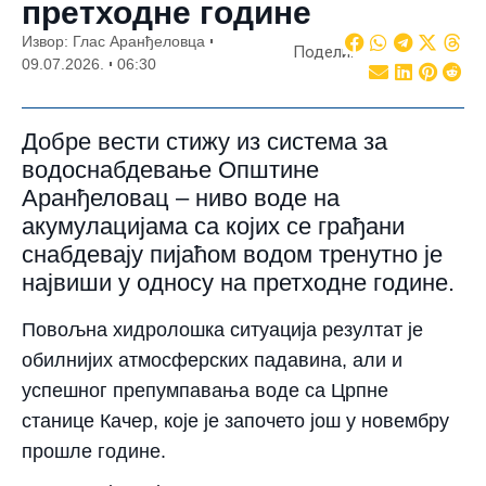
претходне године
Извор: Глас Аранђеловца
Подели:
09.07.2026.
06:30
Добре вести стижу из система за
водоснабдевање Општине
Аранђеловац – ниво воде на
акумулацијама са којих се грађани
снабдевају пијаћом водом тренутно је
највиши у односу на претходне године.
Повољна хидролошка ситуација резултат је
обилнијих атмосферских падавина, али и
успешног препумпавања воде са Црпне
станице Качер, које је започето још у новембру
прошле године.