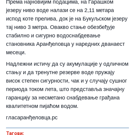
Према најновијим подацима, на Гарашком
језеру ниво воде налази се на 2,11 метара
испод коте прелива, док је на Букуљском језеру
тај ниво 3 метра. Овакво стање обезбеђује
стабилно и сигурно водоснабдевање
становника Аранђеловца у наредних дванаест
месеци.
Надлежни истичу да су акумулације у одличном
стању и да тренутне резерве воде пружају
висок степен сигурности, чак и у случају сушног
периода током лета, што представља значајну
гаранцију за несметано снабдевање грађана
квалитетном пијаћом водом.
гласаранђеловца.рс
Тагови: