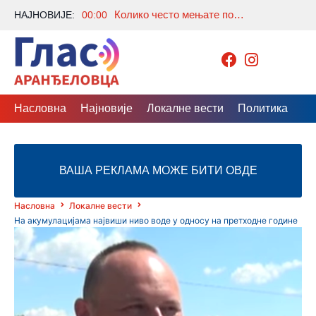
Колико често мењате постељину? Многи праве исту грешку, а стручњаци откривају колико је заиста потребно
НАЈНОВИЈЕ:
00:00
Насловна
Најновије
Локалне вести
Политика
Др
ВАША РЕКЛАМА МОЖЕ БИТИ ОВДЕ
Насловна
Локалне вести
На акумулацијама највиши ниво воде у односу на претходне године