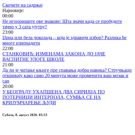
Скочите на садржај
Најновије:
00:00
Не игноришите ове знакове: Шта значи када се пробудите
тачно у 3 сата ујутру?
23:00
Црна или бела чоколада – која је здравији избор? Разлика ће
многе изненадити
22:00
СТАНКОВИЋ: ИЗМЕНАМА ЗАКОНА ДО ЈАЧЕ
ВАСПИТНЕ УЛОГЕ ШКОЛЕ
21:00
Да ли је читање књиге пре спавања добра навика? Стручњаци
откривају како само 20 минута може променити ваш мозак и
сан
20:00
У БЕОГРАДУ УХАПШЕНА ДВА СИРИЈЦА ПО
ПОТЕРНИЦИ ИНТЕРПОЛА, СУМЊА СЕ НА
КРИЈУМЧАРЕЊЕ ЉУДИ
Субота, 8. август 2026. 03:53