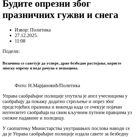
Будите опрезни због
празничних гужви и снега
Извор: Политика
27.12.2025.
11:08
Подели:
Возачима се саветује да успоре, држе безбедно растојање, користе
зимску опрему и воде рачуна о пешацима.
Фото: Н.Марјановић/Политика
Управа саобраћајне полиције упутила је апел учесницима у
саобраћају да покажу додатно стрпљење и опрез због
предстојећих празника и викенда када се очекује појачан
интензитет саобраћаја на свим кључним путним правцима уз
снежне падавине и поледицу.
У саопштењу Министарства унутрашњих послова наводи се
да је Управа саобраћајне полиције издала савете за безбедну