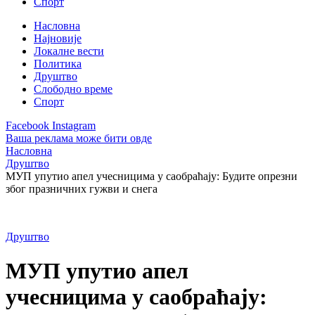
Спорт
Насловна
Најновије
Локалне вести
Политика
Друштво
Слободно време
Спорт
Facebook
Instagram
Ваша реклама може бити овде
Насловна
Друштво
МУП упутио апел учесницима у саобраћају: Будите опрезни
због празничних гужви и снега
Друштво
МУП упутио апел
учесницима у саобраћају: