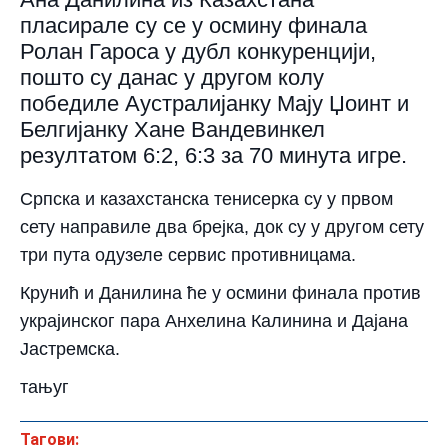
пласирале су се у осмину финала
Ролан Гароса у дубл конкуренцији,
пошто су данас у другом колу
победиле Аустралијанку Мају Џоинт и
Белгијанку Хане Вандевинкел
резултатом 6:2, 6:3 за 70 минута игре.
Српска и казахстанска тенисерка су у првом
сету направиле два брејка, док су у другом сету
три пута одузеле сервис противницама.
Крунић и Данилина ће у осмини финала против
украјинског пара Анхелина Калинина и Дајана
Јастремска.
тањуг
Тагови: