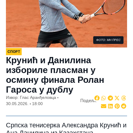
ФОТО: МН ПРЕС
СПОРТ
Крунић и Данилина
избориле пласман у
осмину финала Ролан
Гароса у дублу
Извор: Глас Аранђеловца
Подели:
30.05.2026.
18:00
Српска тенисерка Александра Крунић и
Ана Данилина из Казахстана