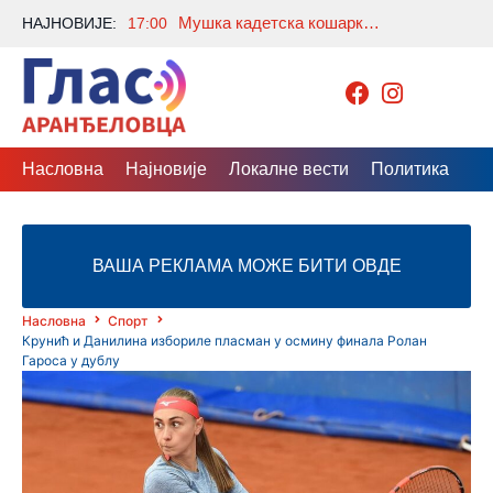
Мушка кадетска кошаркашка репрезентација Србије поражена од Литваније на старту Европског првенства
НАЈНОВИЈЕ:
17:00
Насловна
Најновије
Локалне вести
Политика
Др
ВАША РЕКЛАМА МОЖЕ БИТИ ОВДЕ
Насловна
Спорт
Крунић и Данилина избориле пласман у осмину финала Ролан
Гароса у дублу