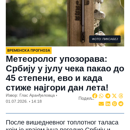
ФОТО: ПИКСАБЕЈ
ВРЕМЕНСКА ПРОГНОЗА
Метеоролог упозорава:
Србију у јулу чека пакао до
45 степени, ево и када
стиже најгори дан лета!
Извор: Глас Аранђеловца
Подели:
01.07.2026.
14:18
После вишедневног топлотног таласа
који је крајем јуна погодио Србију и