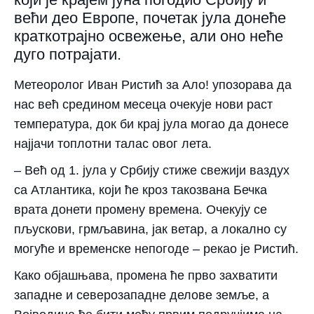
већи део Европе, почетак јула донеће
краткотрајно освежење, али оно неће
дуго потрајати.
Метеоролог Иван Ристић за Ало! упозорава да
нас већ средином месеца очекује нови раст
температура, док би крај јула могао да донесе
најјачи топлотни талас овог лета.
– Већ од 1. јула у Србију стиже свежији ваздух
са Атлантика, који ће кроз такозвана Бечка
врата донети промену времена. Очекују се
пљускови, грмљавина, јак ветар, а локално су
могуће и временске непогоде – рекао је Ристић.
Како објашњава, промена ће прво захватити
западне и северозападне делове земље, а