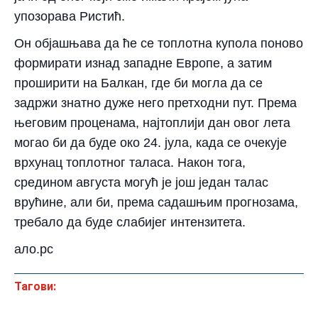
упозорава Ристић.
Он објашњава да ће се топлотна купола поново
формирати изнад западне Европе, а затим
проширити на Балкан, где би могла да се
задржи знатно дуже него претходни пут. Према
његовим проценама, најтоплији дан овог лета
могао би да буде око 24. јула, када се очекује
врхунац топлотног таласа. Након тога,
средином августа могућ је још један талас
врућине, али би, према садашњим прогнозама,
требало да буде слабијег интензитета.
ало.рс
Тагови: