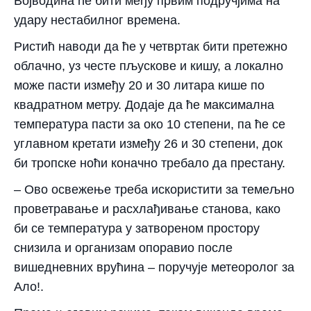
Војводина ће бити међу првим подручјима на
удару нестабилног времена.
Ристић наводи да ће у четвртак бити претежно
облачно, уз честе пљускове и кишу, а локално
може пасти између 20 и 30 литара кише по
квадратном метру. Додаје да ће максимална
температура пасти за око 10 степени, па ће се
углавном кретати између 26 и 30 степени, док
би тропске ноћи коначно требало да престану.
– Ово освежење треба искористити за темељно
проветравање и расхлађивање станова, како
би се температура у затвореном простору
снизила и организам опоравио после
вишедневних врућина – поручује метеоролог за
Ало!.