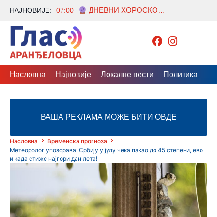
ДНЕВНИ ХОРОСКОП ЗА 6. АВГУСТ: Једном знаку стиже велики преокрет, други мора да пази на издају, а ево коме се отварају врата успеха!
НАЈНОВИЈЕ:
07:00
Насловна
Најновије
Локалне вести
Политика
Др
ВАША РЕКЛАМА МОЖЕ БИТИ ОВДЕ
Насловна
Временска прогноза
Метеоролог упозорава: Србију у јулу чека пакао до 45 степени, ево
и када стиже најгори дан лета!