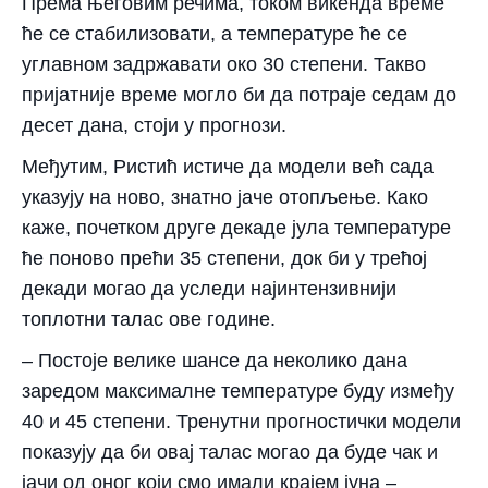
Према његовим речима, током викенда време
ће се стабилизовати, а температуре ће се
углавном задржавати око 30 степени. Такво
пријатније време могло би да потраје седам до
десет дана, стоји у прогнози.
Међутим, Ристић истиче да модели већ сада
указују на ново, знатно јаче отопљење. Како
каже, почетком друге декаде јула температуре
ће поново прећи 35 степени, док би у трећој
декади могао да уследи најинтензивнији
топлотни талас ове године.
– Постоје велике шансе да неколико дана
заредом максималне температуре буду између
40 и 45 степени. Тренутни прогностички модели
показују да би овај талас могао да буде чак и
јачи од оног који смо имали крајем јуна –