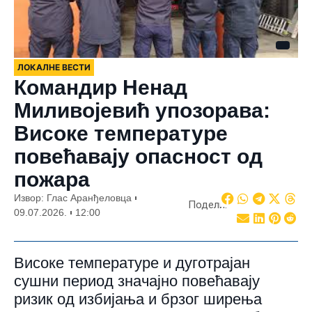
ЛОКАЛНЕ ВЕСТИ
Командир Ненад
Миливојевић упозорава:
Високе температуре
повећавају опасност од
пожара
Извор: Глас Аранђеловца
Подели:
09.07.2026.
12:00
Високе температуре и дуготрајан
сушни период значајно повећавају
ризик од избијања и брзог ширења