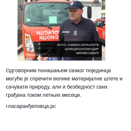
ФОТО: СНИМАК ЕКРАНА/РТВ
ШУМАДИЈА/КОМАНДИР
МИЛИВОЈЕВИЋ
Одговорним понашањем сваког појединца
могуће је спречити велике материјалне штете и
сачувати природу, али и безбедност свих
грађана током летњих месеци.
гласаранђеловца.рс