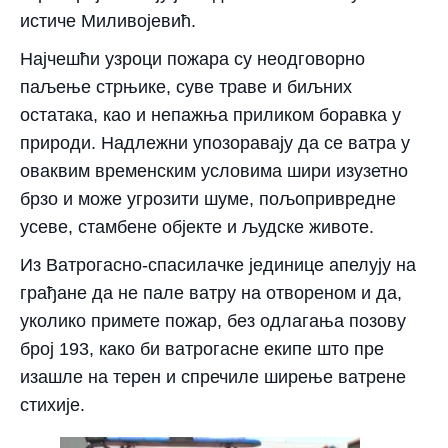
истиче Миливојевић.
Најчешћи узроци пожара су неодговорно
паљење стрњике, суве траве и биљних
остатака, као и непажња приликом боравка у
природи. Надлежни упозоравају да се ватра у
оваквим временским условима шири изузетно
брзо и може угрозити шуме, пољопривредне
усеве, стамбене објекте и људске животе.
Из Ватрогасно-спасилачке јединице апелују на
грађане да не пале ватру на отвореном и да,
уколико примете пожар, без одлагања позову
број
193
, како би ватрогасне екипе што пре
изашле на терен и спречиле ширење ватрене
стихије.