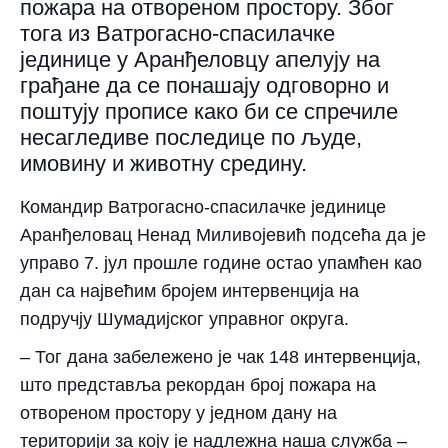
пожара на отвореном простору. Због
тога из Ватрогасно-спасилачке
јединице у Аранђеловцу апелују на
грађане да се понашају одговорно и
поштују прописе како би се спречиле
несагледиве последице по људе,
имовину и животну средину.
Командир Ватрогасно-спасилачке јединице
Аранђеловац Ненад Миливојевић подсећа да је
управо 7. јул прошле године остао упамћен као
дан са највећим бројем интервенција на
подручју Шумадијског управног округа.
– Тог дана забележено је чак 148 интервенција,
што представља рекордан број пожара на
отвореном простору у једном дану на
територији за коју је надлежна наша служба –