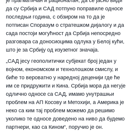
је прагматичан и рационалан, да се јасно види
да су Србија и САД потпуно поправиле односе
последњи година, с обзиром на то да је
потписан Споразум о стратешком дијалогу и да
сада постоји могућност да Србија непосредно
разговара са доносиоцима одлука у Белој кући,
што је за Србију од изузетног значаја.
„САД јесу геополитички субјекат број један у
војном, економском и технолошком смислу, и
биће то вероватно у наредној деценији где ће
им се придружити и Кина. Србија мора да негује
одлично односе са САД, имамо унутрашњи
проблем на АП Косову и Метохији, а Америка је
неко са ким тај проблем можемо да решимо
уколико те односе доведено на ниво да будемо
партнери, као са Кином“, поручио је он.