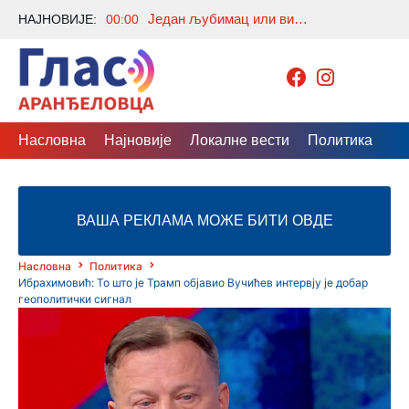
Један љубимац или више њих? Како ускладити пса, мачку и друге животиње у истом дому
НАЈНОВИЈЕ:
00:00
Насловна
Најновије
Локалне вести
Политика
Др
ВАША РЕКЛАМА МОЖЕ БИТИ ОВДЕ
Насловна
Политика
Ибрахимовић: То што је Трамп објавио Вучићев интервју је добар
геополитички сигнал