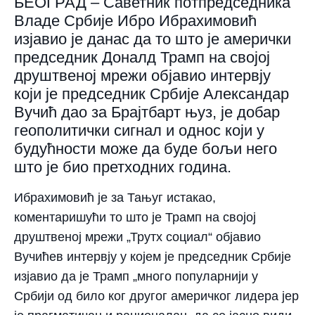
БЕОГРАД – Саветник потпредседника
Владе Србије Ибро Ибрахимовић
изјавио је данас да то што је амерички
председник Доналд Трамп на својој
друштвеној мрежи објавио интервју
који је председник Србије Александар
Вучић дао за Брајтбарт њуз, је добар
геополитички сигнал и однос који у
будућности може да буде бољи него
што је био претходних година.
Ибрахимовић је за Тањуг истакао,
коментаришући то што је Трамп на својој
друштвеној мрежи „Трутх социал“ објавио
Вучићев интервју у којем је председник Србије
изјавио да је Трамп „много популарнији у
Србији од било ког другог америчког лидера јер