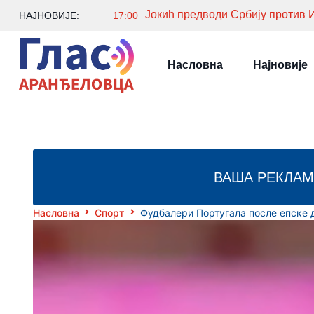
Јокић предводи Србију против И
НАЈНОВИЈЕ:
17:00
Насловна
Најновије
ВАША РЕКЛАМ
Насловна
Спорт
Фудбалери Португала после епске 