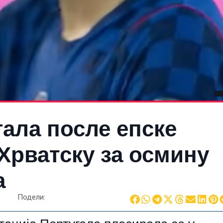
ала после епске
Хрватску за осмину
а
Подели: