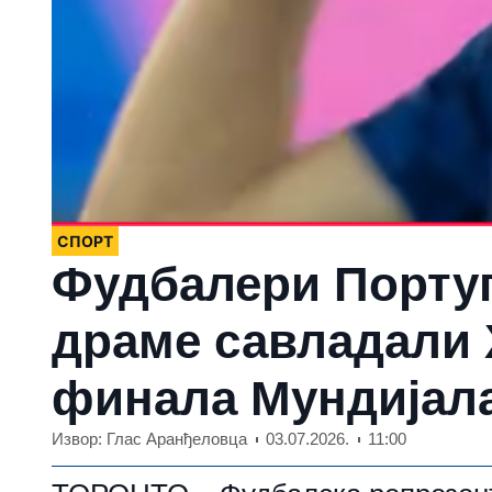
СПОРТ
Фудбалери Португ
драме савладали 
финала Мундијал
Извор: Глас Аранђеловца
03.07.2026.
11:00