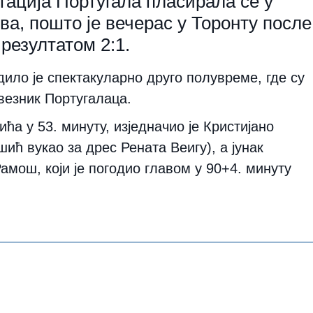
ација Португала пласирала се у
а, пошто је вечерас у Торонту после
резултатом 2:1.
дило је спектакуларно друго полувреме, где су
везник Португалаца.
ћа у 53. минуту, изједначио је Кристијано
ић вукао за дрес Рената Веигу), а јунак
амош, који је погодио главом у 90+4. минуту