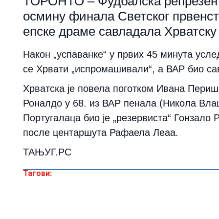
ТОРОНТО – Фудбалска репрезент
осмину финала Светског првенств
епске драме савладала Хрватску 
Након „успаванке“ у првих 45 минута усле
се Хрвати „испромашивали“, а ВАР био са
Хрватска је повела поготком Ивана Периши
Роналдо у 68. из ВАР пенала (Никола Влаш
Португалаца био је „резервиста“ Гонзало Р
после центаршута Рафаела Леаа.
ТАЊУГ.РС
Тагови: