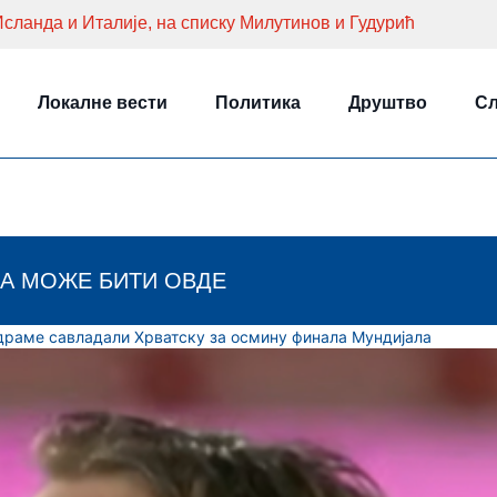
сланда и Италије, на списку Милутинов и Гудурић
Локалне вести
Политика
Друштво
Сл
А МОЖЕ БИТИ ОВДЕ
драме савладали Хрватску за осмину финала Мундијала