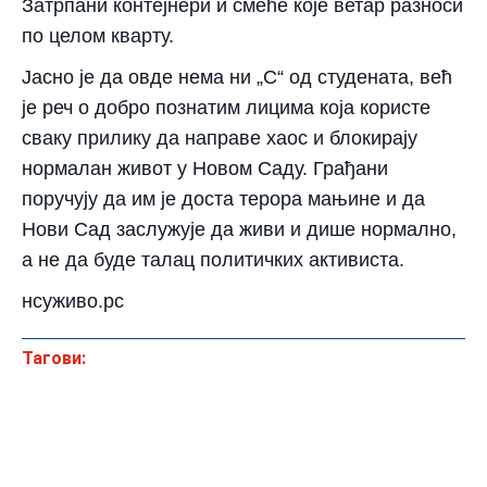
​Затрпани контејнери и смеће које ветар разноси
по целом кварту.
​Јасно је да овде нема ни „С“ од студената, већ
је реч о добро познатим лицима која користе
сваку прилику да направе хаос и блокирају
нормалан живот у Новом Саду. Грађани
поручују да им је доста терора мањине и да
Нови Сад заслужује да живи и дише нормално,
а не да буде талац политичких активиста.
нсуживо.рс
Тагови: