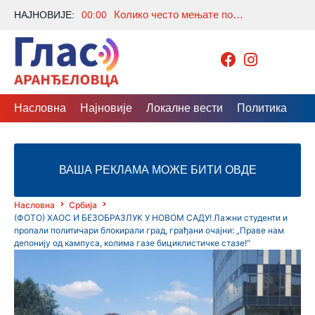
Колико често мењате постељину? Многи праве исту грешку, а стручњаци откривају колико је заиста потребно
НАЈНОВИЈЕ:
00:00
Насловна
Најновије
Локалне вести
Политика
Др
ВАША РЕКЛАМА МОЖЕ БИТИ ОВДЕ
Насловна
Србија
(ФОТО) ХАОС И БЕЗОБРАЗЛУК У НОВОМ САДУ! Лажни студенти и
пропали политичари блокирали град, грађани очајни: „Праве нам
депонију од кампуса, колима газе бициклистичке стазе!“