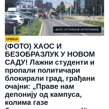
ФОТО: УСТУПЉЕНЕ ФОТОГРАФИЈЕ
СРБИЈА
(ФОТО) ХАОС И
БЕЗОБРАЗЛУК У НОВОМ
САДУ! Лажни студенти и
пропали политичари
блокирали град, грађани
очајни: „Праве нам
депонију од кампуса,
колима газе