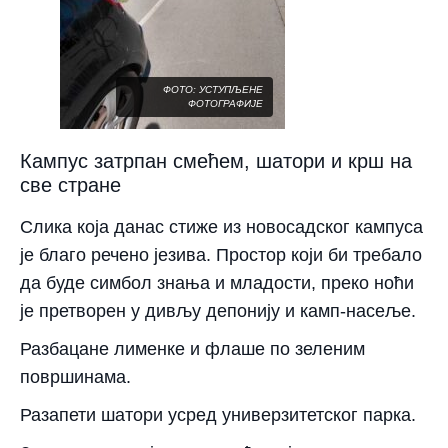
ФОТО: УСТУПЉЕНЕ
ФОТОГРАФИЈЕ
​Кампус затрпан смећем, шатори и крш на
све стране
Слика која данас стиже из новосадског кампуса
је благо речено језива. Простор који би требало
да буде симбол знања и младости, преко ноћи
је претворен у дивљу депонију и камп-насеље.
​Разбацане лименке и флаше по зеленим
површинама.
​Разапети шатори усред универзитетског парка.