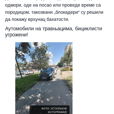
одмори, оде на посао или проведе време са
породицом, такозвани „блокадери“ су решили
да покажу врхунац бахатости.
​Аутомобили на травњацима, бициклисти
угрожени!
ФОТО: УСТУПЉЕНЕ
ФОТОГРАФИЈЕ