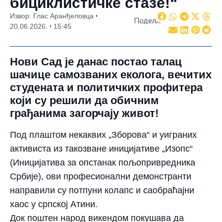
бициклистичке стазе!“
Извор: Глас Аранђеловца
Подели:
20.06.2026.
15:45
Нови Сад је данас постао талац
шачице самозваних еколога, вечитих
студената и политичких профитера
који су решили да обичним
грађанима загорчају живот!
Под плаштом некаквих „Зборова“ и уиграних
активиста из такозване иницијативе „Изопс“
(Иницијатива за опстанак пољопривредника
Србије), ови професионални демонстранти
направили су потпуни колапс и саобраћајни
хаос у српској Атини.
​Док поштен народ викендом покушава да