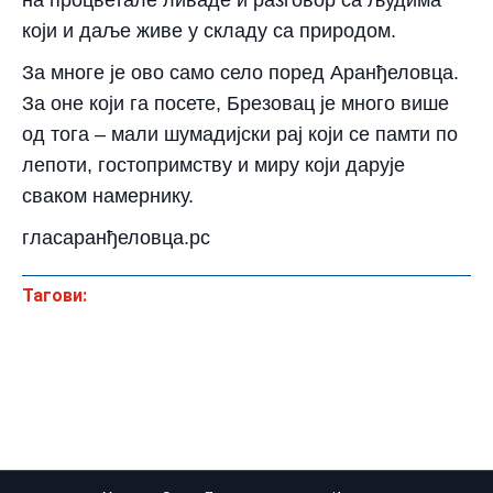
на процветале ливаде и разговор са људима
који и даље живе у складу са природом.
За многе је ово само село поред Аранђеловца.
За оне који га посете, Брезовац је много више
од тога – мали шумадијски рај који се памти по
лепоти, гостопримству и миру који дарује
сваком намернику.
гласаранђеловца.рс
Тагови: