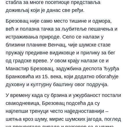
стабла за многе посетиоце представља
доживљај који је данас све ређи.
Брезовац није само место тишине и одмора,
већ и полазна тачка за љубитеље пешачења и
истраживања природе. Село се налази у
близини планине Венчац, чије шумске стазе
пружају предивне видиковце и прилику за бег
од градске вреве. У овом крају налази се и
Манастир Брезовац, задужбина деспота Ђурђа
Бранковића из 15. века, који додатно обогаћује
духовну и културну баштину овог подручја.
У времену када су брзина и ужурбаност постали
свакодневица, Брезовац подсећа да су
најлепши тренуци често најједноставнији –
шетња кроз шуму, мирис шумских јагода, поглед