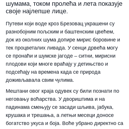
шумама, током пролећа и лета показује
своје најлепше лице.
Путеви који воде кроз Брезовац украшени су
разнобојним пољским и баштенским цвећем,
док из околних шума допире мирис боровине и
тек процветалих ливада. У сенци дрвећа могу
се пронаћи и шумске јагоде – ситни, мирисни
плодови који многе враћају у детињство и
подсећају на времена када се природа
доживљавала свим чулима.
Мештани овог краја одувек су били познати по
неговању воћарства. У двориштима и на
падинама смењују се засади шљива, јабука,
крушака и трешања, а летњи месеци доносе
богатство укуса и боја. Воће убрано директно са