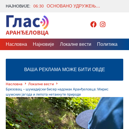
ОСНОВАНО УДРУЖЕЊЕ „ДЕСТИЛАТИ ЗА ДЕСТИЛЕРИЈЕ“: УДРУЖИЛА СЕ 43 ВОЋАРА ИЗ ШУМАДИЈЕ
НАЈНОВИЈЕ:
06:30
Насловна
Најновије
Локалне вести
Политика
Др
ВАША РЕКЛАМА МОЖЕ БИТИ ОВДЕ
Насловна
Локалне вести
Брезовац – шумадијски бисер надомак Аранђеловца: Мирис
шумских јагода и лепота нетакнуте природе