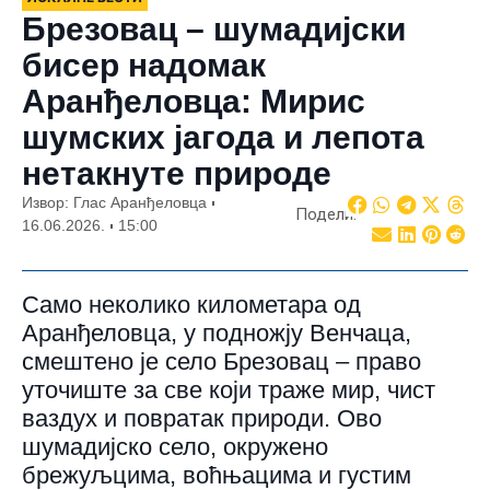
Брезовац – шумадијски
бисер надомак
Аранђеловца: Мирис
шумских јагода и лепота
нетакнуте природе
Извор: Глас Аранђеловца
Подели:
16.06.2026.
15:00
Само неколико километара од
Аранђеловца, у подножју Венчаца,
смештено је село Брезовац – право
уточиште за све који траже мир, чист
ваздух и повратак природи. Ово
шумадијско село, окружено
брежуљцима, воћњацима и густим