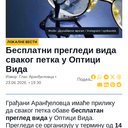
Фото: Друштвене мреже / Instagram / optikavida
ЛОКАЛНЕ ВЕСТИ
Бесплатни прегледи вида
сваког петка у Оптици
Вида
Извор: Глас Аранђеловца
Подели:
23.06.2026.
19:30
Грађани Аранђеловца имаће прилику
да сваког петка обаве
бесплатан
преглед вида
у Оптици Вида.
Прегледи се организују у термину од
14