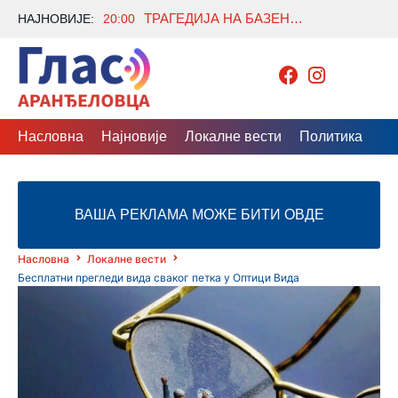
ТРАГЕДИЈА НА БАЗЕНУ „КОШУТЊАК“: СТАРИЈИ МУШКАРАЦ ПРЕМИНУО НАКОН НЕСРЕЋНОГ СЛУЧАЈА
НАЈНОВИЈЕ:
20:00
Насловна
Најновије
Локалне вести
Политика
Др
ВАША РЕКЛАМА МОЖЕ БИТИ ОВДЕ
Насловна
Локалне вести
Бесплатни прегледи вида сваког петка у Оптици Вида