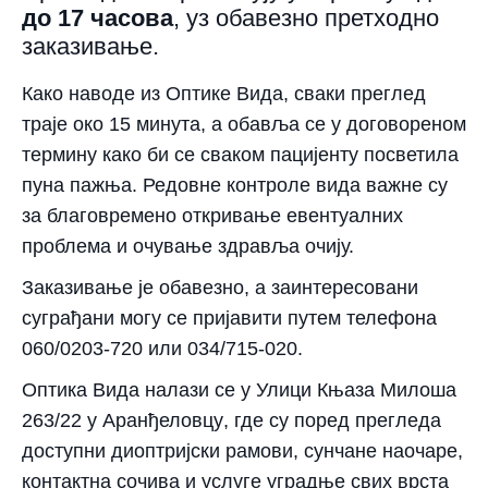
до 17 часова
, уз обавезно претходно
заказивање.
Како наводе из Оптике Вида, сваки преглед
траје око
15 минута
, а обавља се у договореном
термину како би се сваком пацијенту посветила
пуна пажња. Редовне контроле вида важне су
за благовремено откривање евентуалних
проблема и очување здравља очију.
Заказивање је обавезно, а заинтересовани
суграђани могу се пријавити путем телефона
060/0203-720
или
034/715-020
.
Оптика Вида налази се у
Улици Књаза Милоша
263/22 у Аранђеловцу
, где су поред прегледа
доступни диоптријски рамови, сунчане наочаре,
контактна сочива и услуге уградње свих врста