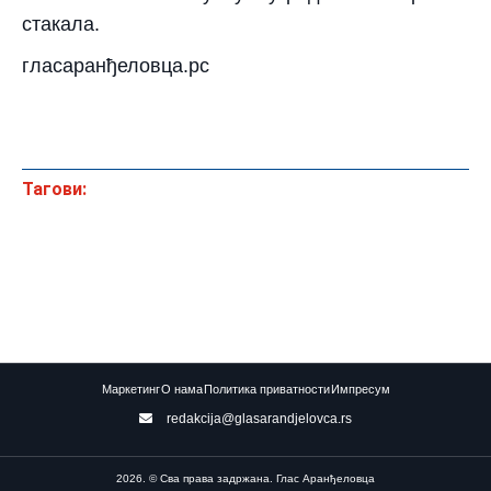
стакала.
гласаранђеловца.рс
Тагови:
Маркетинг
О нама
Политика приватности
Импресум
redakcija@glasarandjelovca.rs
2026. © Сва права задржана. Глас Аранђеловца