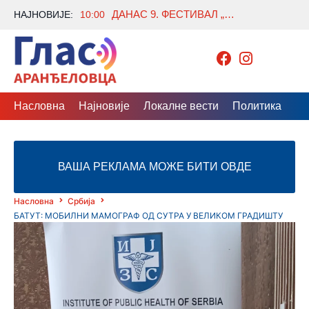
ДАНАС 9. ФЕСТИВАЛ „АРАНЂЕЛОВАЦ ЗОВЕ“ У ПАРКУ БУКОВИЧКЕ БАЊЕ
НАЈНОВИЈЕ:
10:00
Насловна
Најновије
Локалне вести
Политика
Др
ВАША РЕКЛАМА МОЖЕ БИТИ ОВДЕ
Насловна
Србија
БАТУТ: МОБИЛНИ МАМОГРАФ ОД СУТРА У ВЕЛИКОМ ГРАДИШТУ