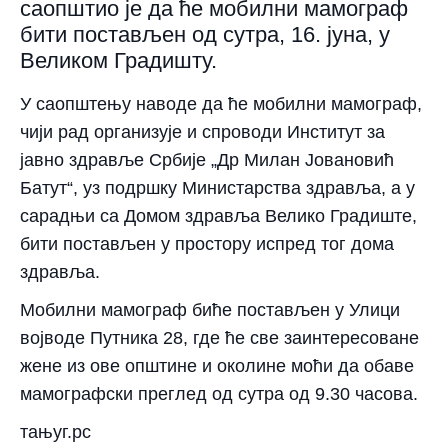
саопштио је да ће мобилни мамограф
бити постављен од сутра, 16. јуна, у
Великом Градишту.
У саопштењу наводе да ће мобилни мамограф,
чији рад организује и спроводи Институт за
јавно здравље Србије „Др Милан Јовановић
Батут“, уз подршку Министарства здравља, а у
сарадњи са Домом здравља Велико Градиште,
бити постављен у простору испред тог дома
здравља.
Мобилни мамограф биће постављен у Улици
војводе Путника 28, где ће све заинтересоване
жене из ове општине и околине моћи да обаве
мамографски преглед од сутра од 9.30 часова.
тањуг.рс