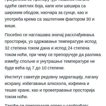
одеће светлих боја, капе или шешира са
широким ободом, наочара за сунце, као и
употреба крема са заштитним фактором 30 и
више.
Посебно се наглашава значај расхлађивања
просторија, уз одржавање температуре испод
32 степена током дана и испод 24 степена
током ноћи, при чему се препоручује да разлика
између спољне и унутрашње температуре не
буде већа од 7 до 10 степени.
Институт саветује редовну хидратацију, лагану
исхрану, избегавање алкохола, кофеина и
тешке хране, као и проветравање просторија
током ноћи.
Такође се препоручује опрез у саобраћају,