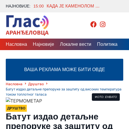
КАДА ЈЕ КАМЕНОЛОМ ОТВОРИО ВРАТА ПРАИСТОРИЈЕ
НАЈНОВИЈЕ:
15:00
Насловна
Најновије
Локалне вести
Политика
Др
ВАША РЕКЛАМА МОЖЕ БИТИ ОВДЕ
Насловна
Друштво
Батут издао детаљне препоруке за заштиту од високих температура
током топлотног таласа
ФОТО: ЕНВАТО
ДРУШТВО
Батут издао детаљне
препоруке за заштиту од