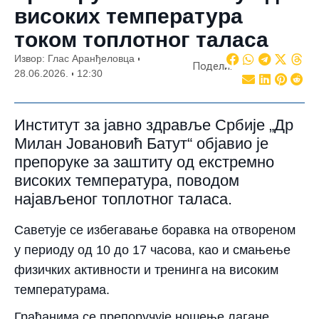
високих температура
током топлотног таласа
Извор: Глас Аранђеловца
Подели:
28.06.2026.
12:30
Институт за јавно здравље Србије „Др
Милан Јовановић Батут“ објавио је
препоруке за заштиту од екстремно
високих температура, поводом
најављеног топлотног таласа.
Саветује се избегавање боравка на отвореном
у периоду од 10 до 17 часова, као и смањење
физичких активности и тренинга на високим
температурама.
Грађанима се препоручује ношење лагане