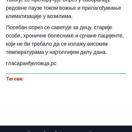
редовне паузе током вожње и прилагођавање
климатизације у возилима.
Посебан опрез се саветује за децу, старије
особе, хроничне болеснике и срчане пацијенте,
који не би требало да се излажу високим
температурама у најтоплијем делу дана.
гласаранђеловца.рс
Тагови: