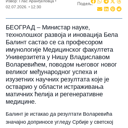
Извор: Глас Аранђеловца
Подели:
02.07.2026.
12:30
БЕОГРАД – Министар науке,
технолошког развоја и иновација Бела
Балинт састао се са професором
имунологије Медицинског факултета
Универзитета у Нишу Владиславом
Воларевићем, поводом његовог новог
великог међународног успеха и
изузетних научних резултата које је
остварио у области истраживања
матичних ћелија и регенеративне
медицине.
Балинт је истакао да резултати Воларевића
значајно доприносе угледу Србије у светској