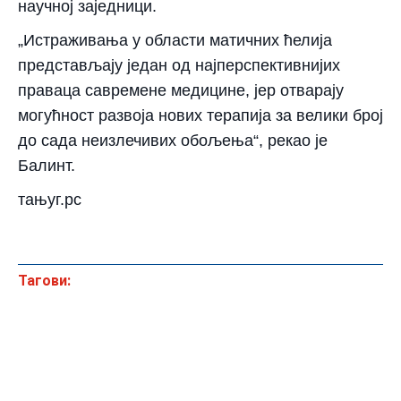
научној заједници.
„Истраживања у области матичних ћелија
представљају један од најперспективнијих
праваца савремене медицине, јер отварају
могућност развоја нових терапија за велики број
до сада неизлечивих обољења“, рекао је
Балинт.
тањуг.рс
Тагови: