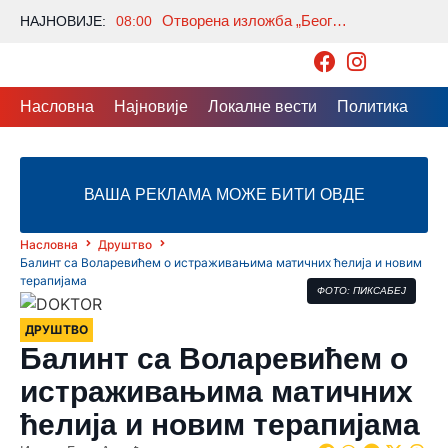
Отворена изложба „Београдски лавиринт“ аутора Зорана Гребенаровића
НАЈНОВИЈЕ:
08:00
Насловна
Најновије
Локалне вести
Политика
Др
ВАША РЕКЛАМА МОЖЕ БИТИ ОВДЕ
Насловна
Друштво
Балинт са Воларевићем о истраживањима матичних ћелија и новим
терапијама
ФОТО: ПИКСАБЕЈ
ДРУШТВО
Балинт са Воларевићем о
истраживањима матичних
ћелија и новим терапијама