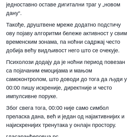
једноставно оставе дигитални траг у „новом
дану“.
Такође, друштвене мреже додатно подстичу
ову појаву алгоритми бележе активност у свим
временским зонама, па ноћни садржај често
добија већу видљивост него што се очекује.
Психолози додају да је ноћни период повезан
са појачаним емоцијама и мањом
самоконтролом, што доводи до тога да људи у
00:00 пишу искреније, директније и често
импулсивне поруке.
Због свега тога, 00:00 није само симбол
преласка дана, већ и један од најактивнијих и
најискренијих тренутака у онлајн простору.
гласаранђеловца.рс