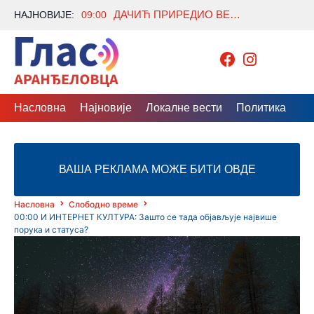
ДАЧИЋ ПРИРЕДИО ВЕЧЕРУ ЗА НАМИБИЈСКУ КОЛЕГИНИЦУ ЛУСИЈУ ИПУМБУ
НАЈНОВИЈЕ:
09:00
Насловна
Најновије
Локалне вести
Политика
Др
ВАША РЕКЛАМА МОЖЕ БИТИ ОВДЕ
Насловна
Слободно време
00:00 И ИНТЕРНЕТ КУЛТУРА: Зашто се тада објављује највише
порука и статусa?