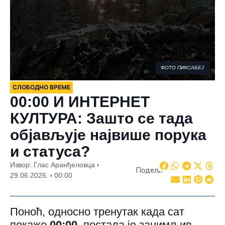
ФОТО ПИКСАБЕЈ
СЛОБОДНО ВРЕМЕ
00:00 И ИНТЕРНЕТ
КУЛТУРА: Зашто се тада
објављује највише порука
и статусa?
Извор: Глас Аранђеловца
Подели:
29.06.2026.
00:00
Поноћ, односно тренутак када сат
покаже
00:00
, постала је занимљив