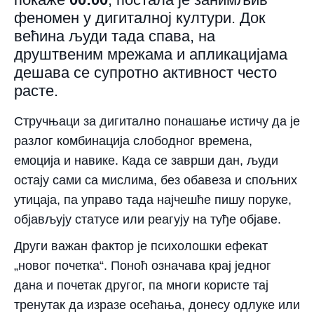
феномен у дигиталној култури. Док
већина људи тада спава, на
друштвеним мрежама и апликацијама
дешава се супротно активност често
расте.
Стручњаци за дигитално понашање истичу да је
разлог комбинација слободног времена,
емоција и навике. Када се заврши дан, људи
остају сами са мислима, без обавеза и спољних
утицаја, па управо тада најчешће пишу поруке,
објављују статусе или реагују на туђе објаве.
Други важан фактор је психолошки ефекат
„новог почетка“. Поноћ означава крај једног
дана и почетак другог, па многи користе тај
тренутак да изразе осећања, донесу одлуке или