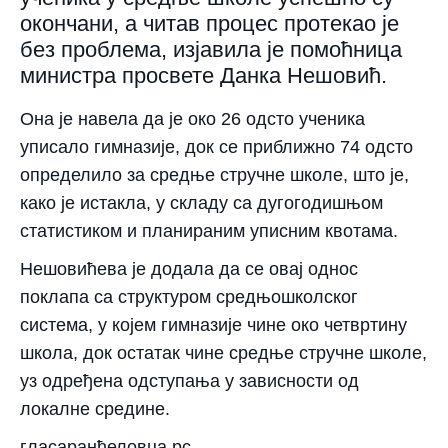
окончани, а читав процес протекао је
без проблема, изјавила је помоћница
министра просвете Данка Нешовић.
Она је навела да је око 26 одсто ученика
уписало гимназије, док се приближно 74 одсто
определило за средње стручне школе, што је,
како је истакла, у складу са дугогодишњом
статистиком и планираним уписним квотама.
Нешовићева је додала да се овај однос
поклапа са структуром средњошколског
система, у којем гимназије чине око четвртину
школа, док остатак чине средње стручне школе,
уз одређена одступања у зависности од
локалне средине.
гласаранђеловца.рс