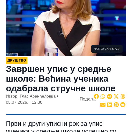
ФОТО: ТАЊУГ/ТВ
ДРУШТВО
Завршен упис у средње
школе: Већина ученика
одабрала стручне школе
Извор: Глас Аранђеловца
Подели:
05.07.2026.
12:30
Први и други уписни рок за упис
ученика у средње школе успешно су