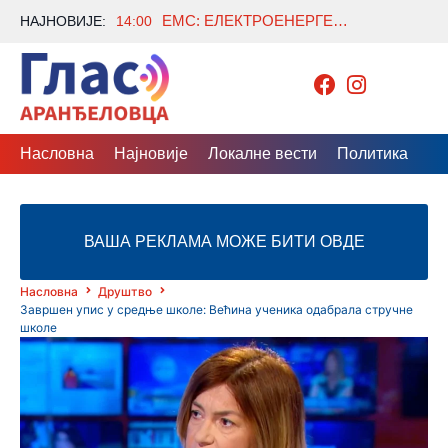
ЕМС: ЕЛЕКТРОЕНЕРГЕТСКИ СИСТЕМ СТАБИЛАН, ГРАЂАНИМА АПЕЛ ДА СМАЊЕ ПОТРОШЊУ СТРУЈЕ
НАЈНОВИЈЕ:
14:00
Насловна
Најновије
Локалне вести
Политика
Др
ВАША РЕКЛАМА МОЖЕ БИТИ ОВДЕ
Насловна
Друштво
Завршен упис у средње школе: Већина ученика одабрала стручне
школе